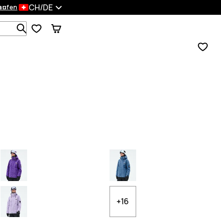
CH/DE
en
kaufen
Durchsuche 1 000+ Produkte
+16