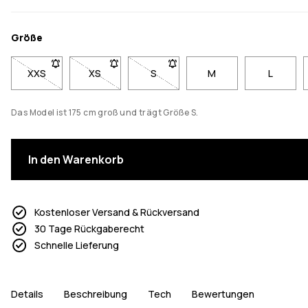
Größe
XXS
- Größe XXS nicht verfügbar. Klicke, um benachrichtigt zu w
XS
- Größe XS nicht verfügbar. Klicke, um benachri
S
- Größe S nicht verfügbar. Klicke,
M
L
Das Model ist 175 cm groß und trägt Größe S.
In den Warenkorb
Kostenloser Versand & Rückversand
30 Tage Rückgaberecht
Schnelle Lieferung
Details
Beschreibung
Tech
Bewertungen