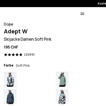
Koste
Dope
Adept W
Skijacke Damen Soft Pink
195 CHF
2699 Reviews, 4.8/5
(2699)
Farbe
Soft Pink