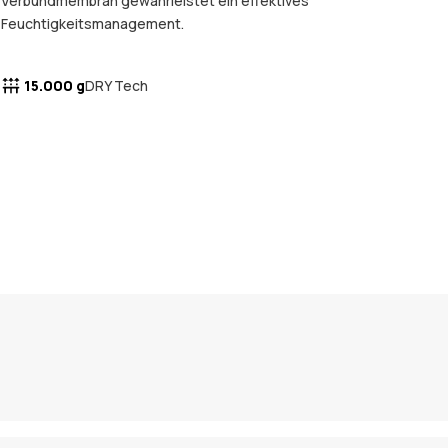
Verbundmembran gewährleistet ein effektives
Feuchtigkeitsmanagement.
15.000 g
DRY Tech