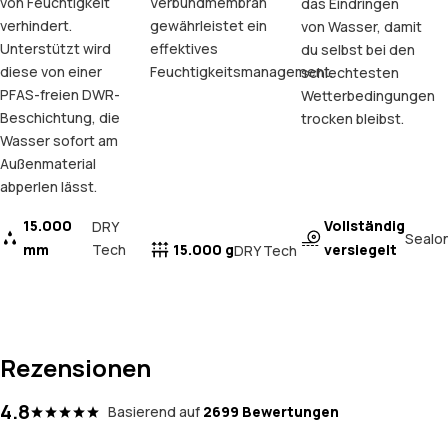
von Feuchtigkeit
Verbundmembran
das Eindringen
verhindert.
gewährleistet ein
von Wasser, damit
Unterstützt wird
effektives
du selbst bei den
diese von einer
Feuchtigkeitsmanagement.
schlechtesten
PFAS-freien DWR-
Wetterbedingungen
Beschichtung, die
trocken bleibst.
Wasser sofort am
Außenmaterial
abperlen lässt.
15.000
Vollständig
DRY
Sealo
mm
Tech
15.000 g
versiegelt
DRY Tech
Rezensionen
4.8
Basierend auf
2699 Bewertungen