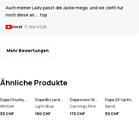
Auch meiner Lady passt die Jacke mega, und sie zieht nur
noch diese an. . . top
Horst
11. Mai 2026
Mehr Bewertungen
Ähnliche Produkte
Dope Chunky Mütze
Dope Blizzard W Full Zip Snowboardjacke Damen
Dope Iconic W Snowboardhose Damen
Dope 2X-Up Knitted Schlauchtuch
Whitish
Light Blue
Carvings Pink
Sand
30 CHF
190 CHF
170 CHF
30 CHF