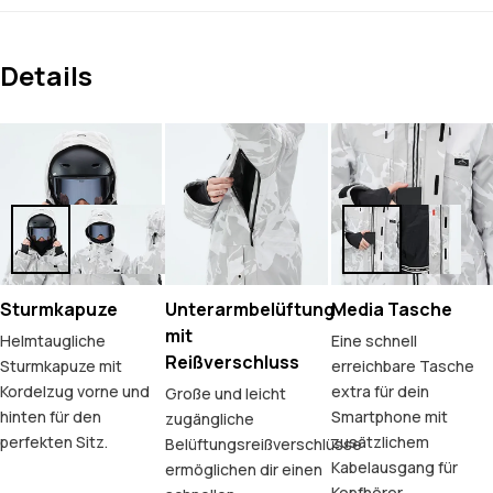
Details
Sturmkapuze
Unterarmbelüftung
Media Tasche
mit
Helmtaugliche
Eine schnell
Reißverschluss
Sturmkapuze mit
erreichbare Tasche
Kordelzug vorne und
extra für dein
Große und leicht
hinten für den
Smartphone mit
zugängliche
perfekten Sitz.
zusätzlichem
Belüftungsreißverschlüsse
Kabelausgang für
ermöglichen dir einen
Kopfhörer.