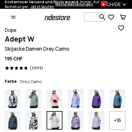
Kostenloser Versand und Rückversand.
Immer. Auf alle
CH/DE
Meine Bestellungen
Bestellungen.
Jetzt kaufen
Durchsuche
Dope
Adept W
Skijacke Damen Grey Camo
195 CHF
2699 Reviews, 4.8/5
(2699)
Farbe
Grey Camo
+16