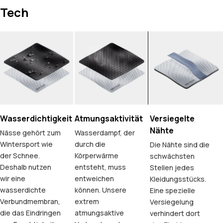
Tech
Wasserdichtigkeit
Atmungsaktivität
Versiegelte
Nähte
Nässe gehört zum
Wasserdampf, der
Wintersport wie
durch die
Die Nähte sind die
der Schnee.
Körperwärme
schwächsten
Deshalb nutzen
entsteht, muss
Stellen jedes
wir eine
entweichen
Kleidungsstücks.
wasserdichte
können. Unsere
Eine spezielle
Verbundmembran,
extrem
Versiegelung
die das Eindringen
atmungsaktive
verhindert dort