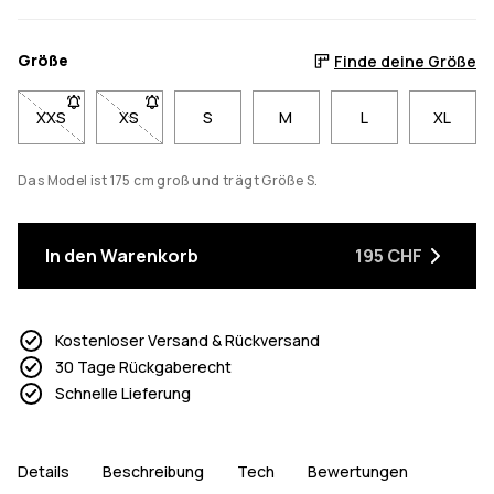
Größe
Finde deine Größe
XXS
- Größe XXS nicht verfügbar. Klicke, um benachrichtigt zu we
XS
- Größe XS nicht verfügbar. Klicke, um benachricht
S
M
L
XL
Das Model ist 175 cm groß und trägt Größe S.
In den Warenkorb
195 CHF
Kostenloser Versand & Rückversand
30 Tage Rückgaberecht
Schnelle Lieferung
Details
Beschreibung
Tech
Bewertungen