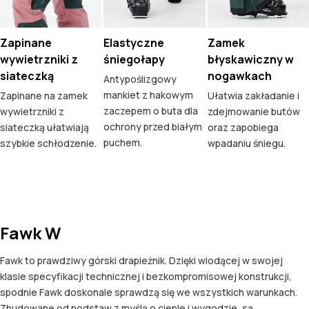
Zapinane
Elastyczne
Zamek
wywietrzniki z
śniegołapy
błyskawiczny w
siateczką
nogawkach
Antypoślizgowy
mankiet z hakowym
Zapinane na zamek
Ułatwia zakładanie i
zaczepem o buta dla
wywietrzniki z
zdejmowanie butów
ochrony przed białym
siateczką ułatwiają
oraz zapobiega
puchem.
szybkie schłodzenie.
wpadaniu śniegu.
Fawk W
Fawk to prawdziwy górski drapieżnik. Dzięki wiodącej w swojej
klasie specyfikacji technicznej i bezkompromisowej konstrukcji,
spodnie Fawk doskonale sprawdzą się we wszystkich warunkach.
Zbudowane od podstaw z myślą o cieple i wygodzie, są