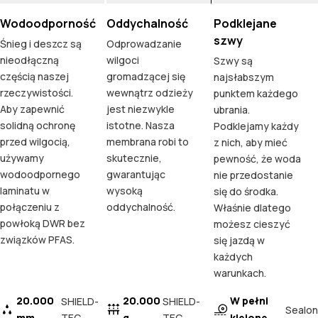
Wodoodporność
Oddychalność
Podklejane
szwy
Śnieg i deszcz są
Odprowadzanie
nieodłączną
wilgoci
Szwy są
częścią naszej
gromadzącej się
najsłabszym
rzeczywistości.
wewnątrz odzieży
punktem każdego
Aby zapewnić
jest niezwykle
ubrania.
solidną ochronę
istotne. Nasza
Podklejamy każdy
przed wilgocią,
membrana robi to
z nich, aby mieć
używamy
skutecznie,
pewność, że woda
wodoodpornego
gwarantując
nie przedostanie
laminatu w
wysoką
się do środka.
połączeniu z
oddychalność.
Właśnie dlatego
powłoką DWR bez
możesz cieszyć
związków PFAS.
się jazdą w
każdych
warunkach.
20.000
20.000
W pełni
SHIELD-
SHIELD-
Sealon
mm
TEC
g
TEC
klejone