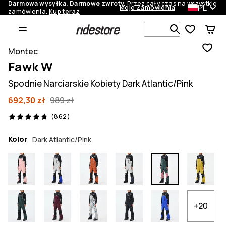
Darmowa wysyłka. Darmowe zwroty.
Przez cały czas na wszystkie
PL
Moje Zamówienia
zamówienia.
Kup teraz
Szukaj w 1 
Montec
Fawk W
Spodnie Narciarskie Kobiety Dark Atlantic/Pink
692,30 zł
989 zł
862 recenzje, 4.8/5
(862)
Kolor
Dark Atlantic/Pink
+20