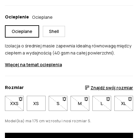
Ocieplenie
Ocieplane
Ocieplane
Shell
Izolacja o średniej masie zapewnia idealną równowagę między
ciepłem a wydajnością (40 gsm na całej powierzchni).
Więcej na temat ocieplenia
Rozmiar
Znajdź swój rozmiar
XXS
- Rozmiar XXS niedostępny. Kliknij, aby otrzymać powiadom
XS
S
- Rozmiar S niedostępny. Kliknij, aby
M
- Rozmiar M niedostępny. Kl
L
- Rozmiar L niedo
XL
- Rozm
Model(ka) ma 175 cm wzrostu i nosi rozmiar S.