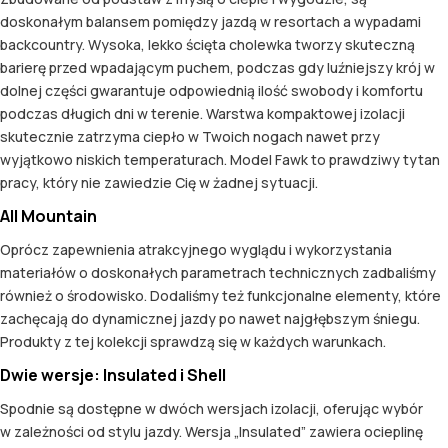
doskonałym balansem pomiędzy jazdą w resortach a wypadami
backcountry. Wysoka, lekko ścięta cholewka tworzy skuteczną
barierę przed wpadającym puchem, podczas gdy luźniejszy krój w
dolnej części gwarantuje odpowiednią ilość swobody i komfortu
podczas długich dni w terenie. Warstwa kompaktowej izolacji
skutecznie zatrzyma ciepło w Twoich nogach nawet przy
wyjątkowo niskich temperaturach. Model Fawk to prawdziwy tytan
pracy, który nie zawiedzie Cię w żadnej sytuacji.
All Mountain
Oprócz zapewnienia atrakcyjnego wyglądu i wykorzystania
materiałów o doskonałych parametrach technicznych zadbaliśmy
również o środowisko. Dodaliśmy też funkcjonalne elementy, które
zachęcają do dynamicznej jazdy po nawet najgłębszym śniegu.
Produkty z tej kolekcji sprawdzą się w każdych warunkach.
Dwie wersje: Insulated i Shell
Spodnie są dostępne w dwóch wersjach izolacji, oferując wybór
w zależności od stylu jazdy. Wersja „Insulated” zawiera ocieplinę