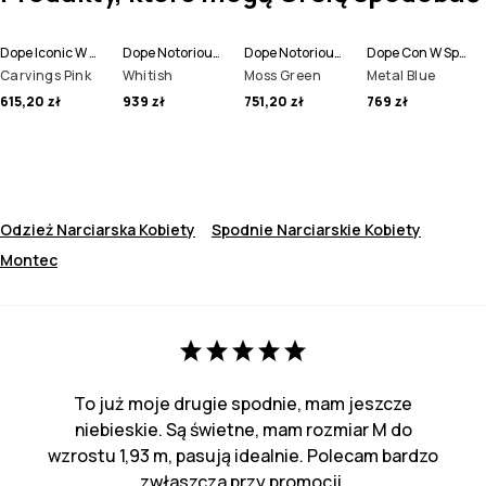
Dope Iconic W Spodnie Narciarskie Women
Dope Notorious B.I.B W Spodnie Narciarskie Women
Dope Notorious B.I.B W Spodnie Narciarskie Women
Dope Con W Spodnie Narciarskie Women
Carvings Pink
Whitish
Moss Green
Metal Blue
615,20 zł
939 zł
751,20 zł
769 zł
Odzież Narciarska Kobiety
Spodnie Narciarskie Kobiety
Montec
To już moje drugie spodnie, mam jeszcze
niebieskie. Są świetne, mam rozmiar M do
wzrostu 1,93 m, pasują idealnie. Polecam bardzo
zwłaszcza przy promocji.