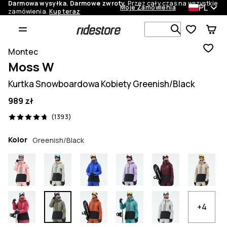
Darmowa wysyłka. Darmowe zwroty.
Przez cały czas na wszystkie
PL
Moje Zamówienia
zamówienia.
Kup teraz
Szukaj w 1 
Montec
Moss W
Kurtka Snowboardowa Kobiety Greenish/Black
989 zł
1393 recenzje, 4.7/5
(1393)
Kolor
Greenish/Black
+4