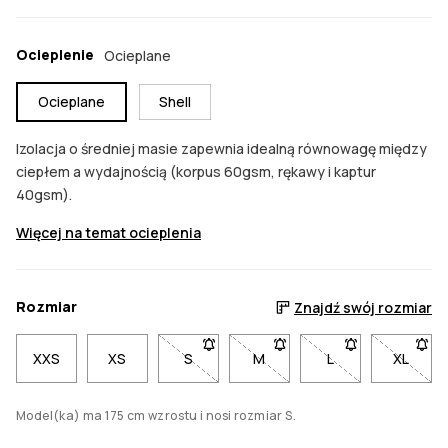
Ocieplenie
Ocieplane
Ocieplane
Shell
Izolacja o średniej masie zapewnia idealną równowagę między
ciepłem a wydajnością (korpus 60gsm, rękawy i kaptur
40gsm).
Więcej na temat ocieplenia
Rozmiar
Znajdź swój rozmiar
XXS
XS
S
- Rozmiar S niedostępny. Kliknij, aby
M
- Rozmiar M niedostępny. Kl
L
- Rozmiar L niedo
XL
- Rozm
Model(ka) ma 175 cm wzrostu i nosi rozmiar S.