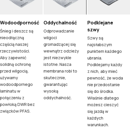
Wodoodporność
Oddychalność
Podklejane
szwy
Śnieg i deszcz są
Odprowadzanie
nieodłączną
wilgoci
Szwy są
częścią naszej
gromadzącej się
najsłabszym
rzeczywistości.
wewnątrz odzieży
punktem każdego
Aby zapewnić
jest niezwykle
ubrania.
solidną ochronę
istotne. Nasza
Podklejamy każdy
przed wilgocią,
membrana robi to
z nich, aby mieć
używamy
skutecznie,
pewność, że woda
wodoodpornego
gwarantując
nie przedostanie
laminatu w
wysoką
się do środka.
połączeniu z
oddychalność.
Właśnie dlatego
powłoką DWR bez
możesz cieszyć
związków PFAS.
się jazdą w
każdych
warunkach.