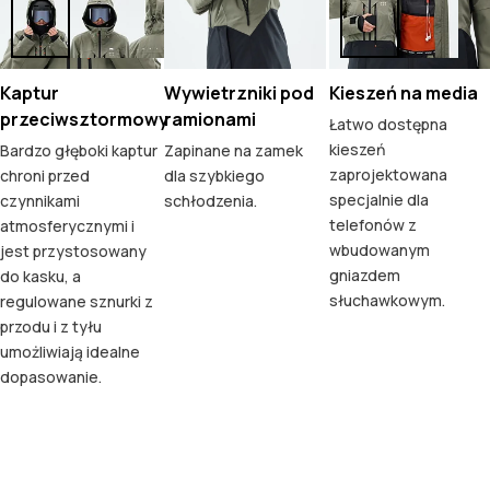
Kaptur
Wywietrzniki pod
Kieszeń na media
przeciwsztormowy
ramionami
Łatwo dostępna
kieszeń
Bardzo głęboki kaptur
Zapinane na zamek
zaprojektowana
chroni przed
dla szybkiego
specjalnie dla
czynnikami
schłodzenia.
telefonów z
atmosferycznymi i
wbudowanym
jest przystosowany
gniazdem
do kasku, a
słuchawkowym.
regulowane sznurki z
przodu i z tyłu
umożliwiają idealne
dopasowanie.