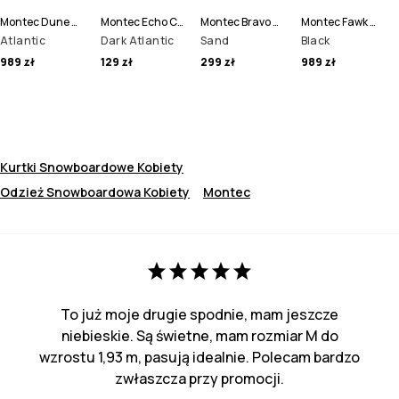
Montec Dune W Kurtka Narciarska Kobiety
Montec Echo Czapka Beanie
Montec Bravo W Sweter Polarowy Kobiety
Montec Fawk W Spodnie Narciarskie Kobiety
Atlantic
Dark Atlantic
Sand
Black
989 zł
129 zł
299 zł
989 zł
Kurtki Snowboardowe Kobiety
Odzież Snowboardowa Kobiety
Montec
To już moje drugie spodnie, mam jeszcze
niebieskie. Są świetne, mam rozmiar M do
wzrostu 1,93 m, pasują idealnie. Polecam bardzo
zwłaszcza przy promocji.