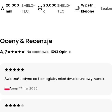
20.000
20.000
W pełni
SHIELD-
SHIELD-
Sealon
mm
TEC
g
TEC
klejone
Oceny & Recenzje
4.7
Na podstawie
1393 Opinie
Świetna! Jedyne co to mogłaby mieć dwukierunkowy zamek.
Anna
17 maj 2026