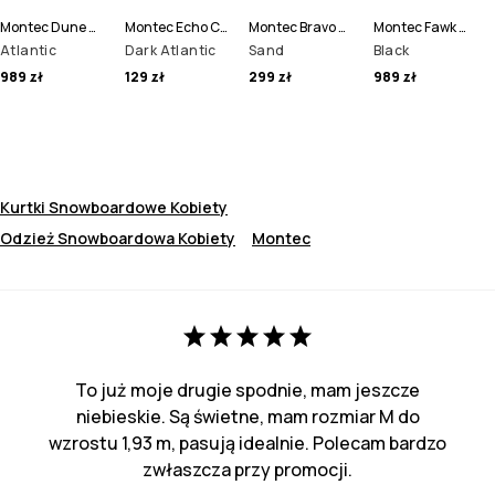
Montec Dune W Kurtka Narciarska Kobiety
Montec Echo Czapka Beanie
Montec Bravo W Sweter Polarowy Kobiety
Montec Fawk W Spodnie Narciarskie Kobiety
Atlantic
Dark Atlantic
Sand
Black
989 zł
129 zł
299 zł
989 zł
Kurtki Snowboardowe Kobiety
Odzież Snowboardowa Kobiety
Montec
To już moje drugie spodnie, mam jeszcze
niebieskie. Są świetne, mam rozmiar M do
wzrostu 1,93 m, pasują idealnie. Polecam bardzo
zwłaszcza przy promocji.