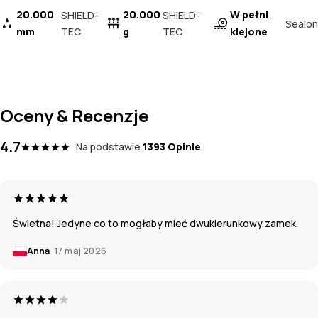
20.000
20.000
W pełni
SHIELD-
SHIELD-
Sealon
mm
TEC
g
TEC
klejone
Oceny & Recenzje
4.7
Na podstawie
1393 Opinie
Świetna! Jedyne co to mogłaby mieć dwukierunkowy zamek.
Anna
17 maj 2026