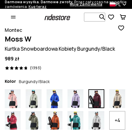
Darmowa wysyłka. Darmowe zwroty.
Przez cały czas na wszystkie
PL
Moje Zamówienia
zamówienia.
Kup teraz
Szukaj w 1 
Montec
Moss W
Kurtka Snowboardowa Kobiety Burgundy/Black
989 zł
1393 recenzje, 4.7/5
(1393)
Kolor
Burgundy/Black
+4