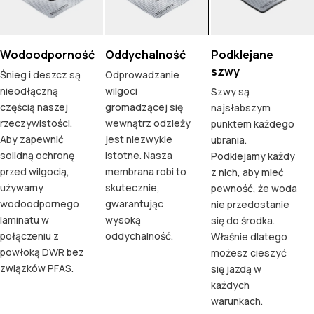
Wodoodporność
Oddychalność
Podklejane
szwy
Śnieg i deszcz są
Odprowadzanie
nieodłączną
wilgoci
Szwy są
częścią naszej
gromadzącej się
najsłabszym
rzeczywistości.
wewnątrz odzieży
punktem każdego
Aby zapewnić
jest niezwykle
ubrania.
solidną ochronę
istotne. Nasza
Podklejamy każdy
przed wilgocią,
membrana robi to
z nich, aby mieć
używamy
skutecznie,
pewność, że woda
wodoodpornego
gwarantując
nie przedostanie
laminatu w
wysoką
się do środka.
połączeniu z
oddychalność.
Właśnie dlatego
powłoką DWR bez
możesz cieszyć
związków PFAS.
się jazdą w
każdych
warunkach.