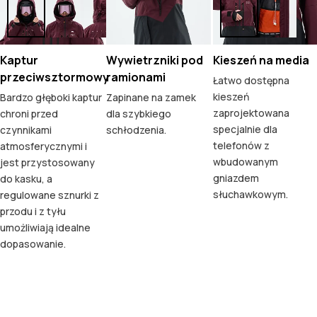
Kaptur
Wywietrzniki pod
Kieszeń na media
przeciwsztormowy
ramionami
Łatwo dostępna
kieszeń
Bardzo głęboki kaptur
Zapinane na zamek
zaprojektowana
chroni przed
dla szybkiego
specjalnie dla
czynnikami
schłodzenia.
telefonów z
atmosferycznymi i
wbudowanym
jest przystosowany
gniazdem
do kasku, a
słuchawkowym.
regulowane sznurki z
przodu i z tyłu
umożliwiają idealne
dopasowanie.