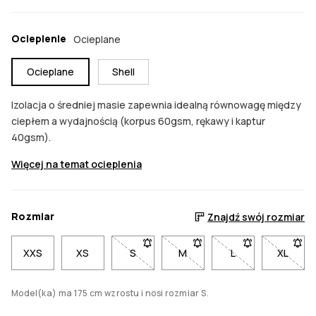
Ocieplenie
Ocieplane
Ocieplane
Shell
Izolacja o średniej masie zapewnia idealną równowagę między
ciepłem a wydajnością (korpus 60gsm, rękawy i kaptur
40gsm).
Więcej na temat ocieplenia
Rozmiar
Znajdź swój rozmiar
XXS
XS
S
- Rozmiar S niedostępny. Kliknij, aby
M
- Rozmiar M niedostępny. Kl
L
- Rozmiar L niedo
XL
- Rozm
Model(ka) ma 175 cm wzrostu i nosi rozmiar S.