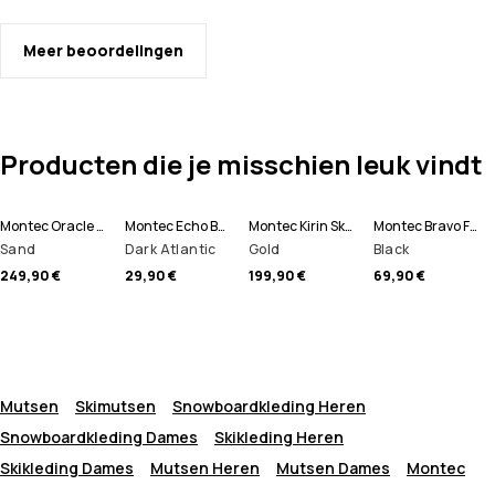
Meer beoordelingen
Producten die je misschien leuk vindt
Montec Oracle Ski jas Heren
Montec Echo Beanie
Montec Kirin Skibroek Heren
Montec Bravo Fleece Trui Heren
Sand
Dark Atlantic
Gold
Black
249,90 €
29,90 €
199,90 €
69,90 €
Mutsen
Skimutsen
Snowboardkleding Heren
Snowboardkleding Dames
Skikleding Heren
Skikleding Dames
Mutsen Heren
Mutsen Dames
Montec