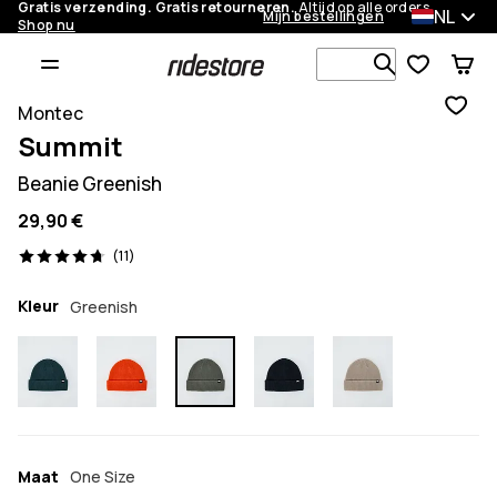
Gratis verzending. Gratis retourneren.
Altijd op alle orders.
NL
Mijn bestellingen
Shop nu
Zoek in 1 0
Montec
Summit
Beanie Greenish
29,90 €
11 beoordelingen, 4.7/5
(11)
Kleur
Greenish
Maat
One Size