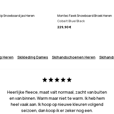
 Zip Snowboard jas Heren
Montec Fawk Snowboard Broek Heren
Cobalt Blue/Black
229,90 €
ng Heren
Skikleding Dames
Skihandschoenen Heren
Skihan
Heerlijke fleece, maat valt normaal, zacht van buiten
en van binnen. Warm maar niet te warm. Ik heb hem
heel vaak aan. Ik hoop op nieuwe kleuren volgend
seizoen, dan koop ik er zeker nog een.