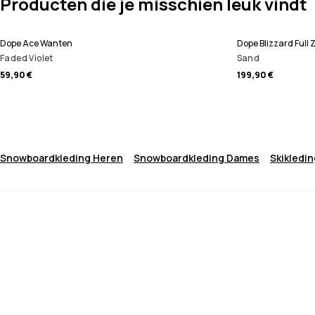
Producten die je misschien leuk vindt
Dope Ace Wanten
Dope Blizzard Full
Faded Violet
Sand
59,90 €
199,90 €
Snowboardkleding Heren
Snowboardkleding Dames
Skikledi