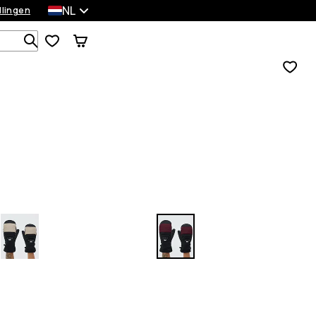
NL
llingen
Zoek in 1 000+ producten