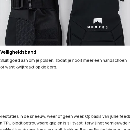
Veiligheidsband
Sluit goed aan om je polsen, zodat je nooit meer een handschoen
of want kwijtraakt op de berg.
staties in de sneeuw, weer of geen weer. Op basis van jullie feed
 TPU biedt betrouwbare grip en is slijtvast, terwijl het vernieuwde 
makkelijker de wanten aan en uit trekken. Bovendien hebben ze een