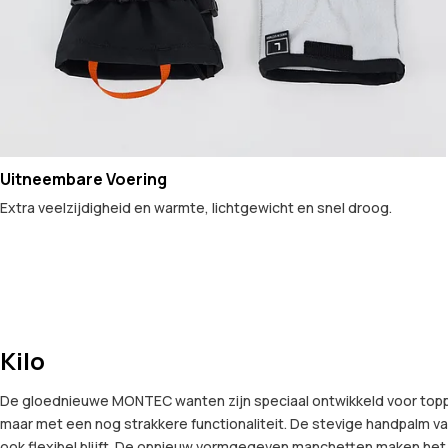
Uitneembare Voering
Extra veelzijdigheid en warmte, lichtgewicht en snel droog.
Kilo
De gloednieuwe MONTEC wanten zijn speciaal ontwikkeld voor toppre
maar met een nog strakkere functionaliteit. De stevige handpalm van
ook flexibel blijft. De opnieuw vormgegeven manchetten maken het 