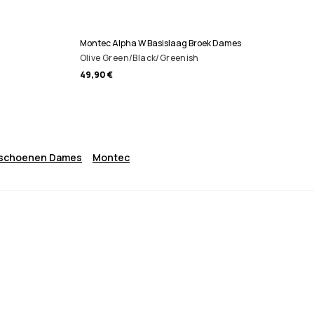
Montec Alpha W Basislaag Broek Dames
Olive Green/Black/Greenish
49,90 €
dschoenen Dames
Montec