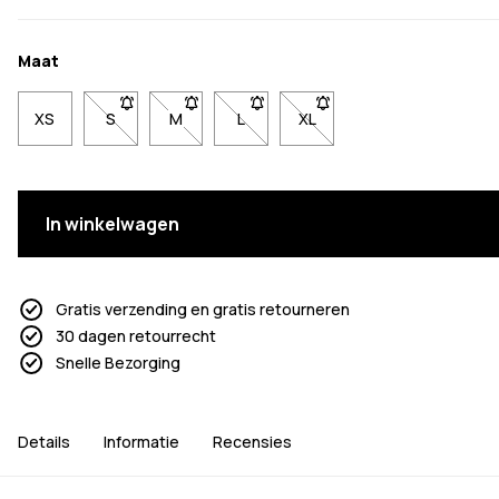
Maat
XS
S
- Maat S niet beschikbaar. Klik om op de hoogte te 
M
- Maat M niet beschikbaar. Klik om op de h
L
- Maat L niet beschikbaar. Klik om
XL
- Maat XL niet beschikbaa
In winkelwagen
Gratis verzending en gratis retourneren
30 dagen retourrecht
Snelle Bezorging
Details
Informatie
Recensies