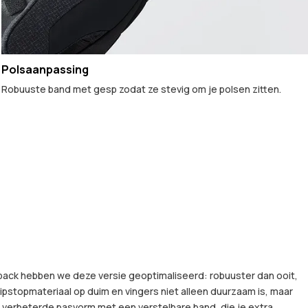
Polsaanpassing
Robuuste band met gesp zodat ze stevig om je polsen zitten.
back hebben we deze versie geoptimaliseerd: robuuster dan ooit,
ripstopmateriaal op duim en vingers niet alleen duurzaam is, maar
 verbeterde pasvorm met een verstelbare band, die je extra