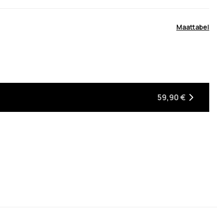
Maattabel
rraad is
59,90 €