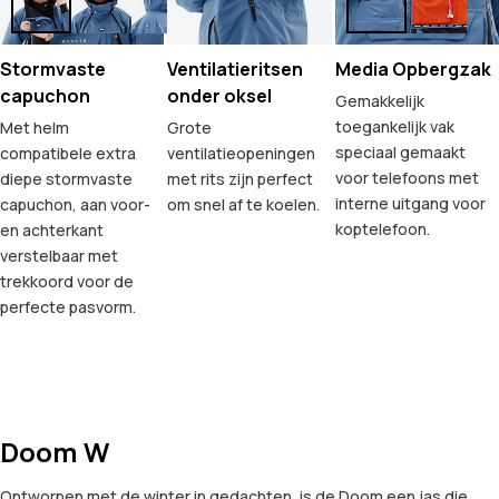
Stormvaste
Ventilatieritsen
Media Opbergzak
capuchon
onder oksel
Gemakkelijk
toegankelijk vak
Met helm
Grote
speciaal gemaakt
compatibele extra
ventilatieopeningen
voor telefoons met
diepe stormvaste
met rits zijn perfect
interne uitgang voor
capuchon, aan voor-
om snel af te koelen.
koptelefoon.
en achterkant
verstelbaar met
trekkoord voor de
perfecte pasvorm.
Doom W
Ontworpen met de winter in gedachten, is de Doom een jas die