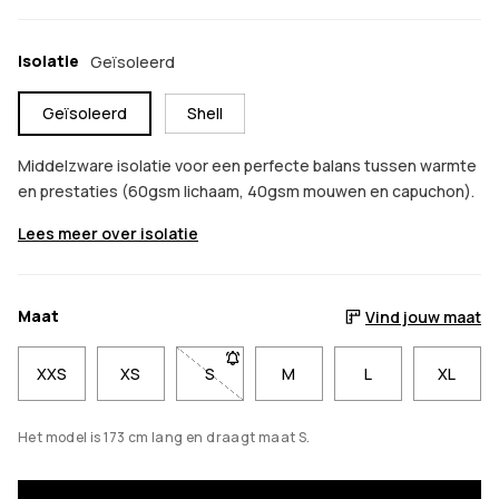
Isolatie
Geïsoleerd
Geïsoleerd
Shell
Middelzware isolatie voor een perfecte balans tussen warmte
en prestaties (60gsm lichaam, 40gsm mouwen en capuchon).
Lees meer over isolatie
Maat
Vind jouw maat
XXS
XS
S
- Maat S niet beschikbaar. Klik om op 
M
L
XL
Het model is 173 cm lang en draagt maat S.