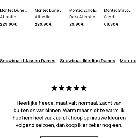
Montec Dune W Snowboard jas Dames
Montec Dune W Ski jas Dames
Montec Echo Beanie
Montec Bravo W Fleece Trui Dames
Atlantic
Atlantic
Dark Atlantic
Sand
229,90 €
229,90 €
29,90 €
69,90 €
Snowboard Jassen Dames
Snowboardkleding Dames
Montec
Heerlijke fleece, maat valt normaal, zacht van
buiten en van binnen. Warm maar niet te warm. Ik
heb hem heel vaak aan. Ik hoop op nieuwe kleuren
volgend seizoen, dan koop ik er zeker nog een.