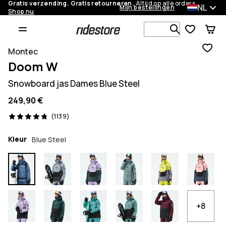
Gratis verzending. Gratis retourneren.
Altijd op alle orders.
NL
Mijn bestellingen
Shop nu
Zoek in 1 0
Montec
Doom W
Snowboard jas Dames Blue Steel
249,90 €
1139 beoordelingen, 4.8/5
(1139)
Kleur
Blue Steel
+8