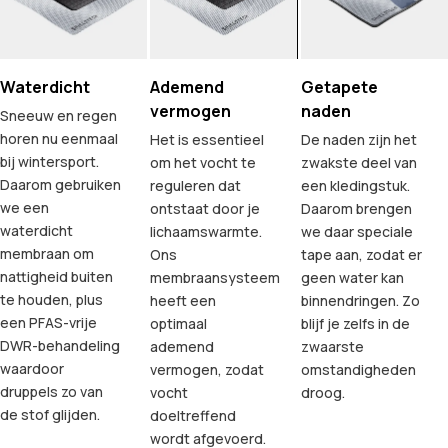
Waterdicht
Ademend
Getapete
vermogen
naden
Sneeuw en regen
horen nu eenmaal
Het is essentieel
De naden zijn het
bij wintersport.
om het vocht te
zwakste deel van
Daarom gebruiken
reguleren dat
een kledingstuk.
we een
ontstaat door je
Daarom brengen
waterdicht
lichaamswarmte.
we daar speciale
membraan om
Ons
tape aan, zodat er
nattigheid buiten
membraansysteem
geen water kan
te houden, plus
heeft een
binnendringen. Zo
een PFAS-vrije
optimaal
blijf je zelfs in de
DWR-behandeling
ademend
zwaarste
waardoor
vermogen, zodat
omstandigheden
druppels zo van
vocht
droog.
de stof glijden.
doeltreffend
wordt afgevoerd.