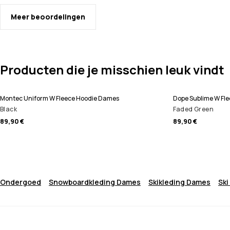
Meer beoordelingen
Producten die je misschien leuk vindt
Montec Uniform W Fleece Hoodie Dames
Dope Sublime W Fl
Black
Faded Green
89,90 €
89,90 €
Ondergoed
Snowboardkleding Dames
Skikleding Dames
Sk