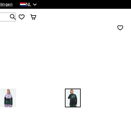
NL
llingen
Zoek in 1 000+ producten