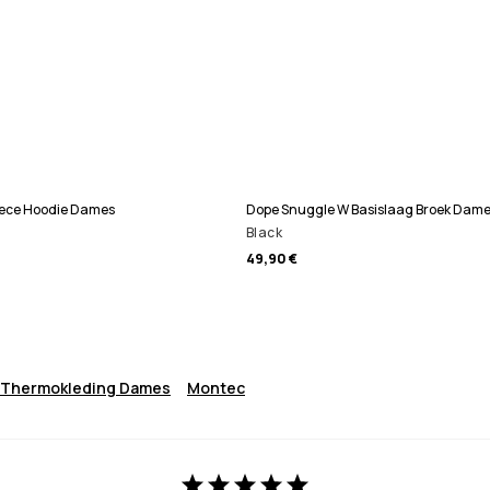
eece Hoodie Dames
Dope Snuggle W Basislaag Broek Dam
Black
49,90 €
i Thermokleding Dames
Montec