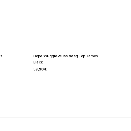
es
Dope Snuggle W Basislaag Top Dames
Black
59,90 €