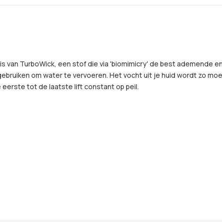
 van TurboWick, een stof die via 'biomimicry' de best ademende e
ebruiken om water te vervoeren. Het vocht uit je huid wordt zo moei
eerste tot de laatste lift constant op peil.