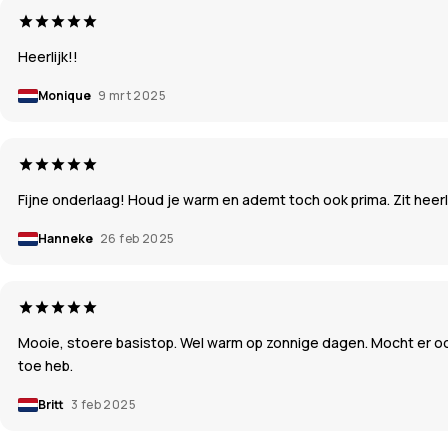
Heerlijk!!
Monique
9 mrt 2025
Fijne onderlaag! Houd je warm en ademt toch ook prima. Zit heerli
Hanneke
26 feb 2025
Mooie, stoere basistop. Wel warm op zonnige dagen. Mocht er ooit
toe heb.
Britt
3 feb 2025