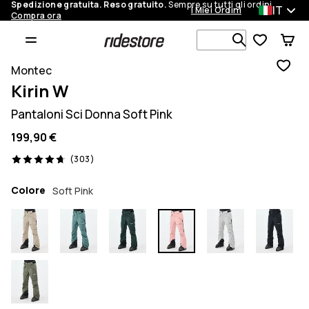
Spedizione gratuita. Reso gratuito.
Sempre su tutti gli ordini.
IT
I Miei Ordini
Compra ora
Cerca tra 1 
Montec
Kirin W
Pantaloni Sci Donna Soft Pink
199,90 €
303 recensioni, 4.7/5
(303)
Colore
Soft Pink