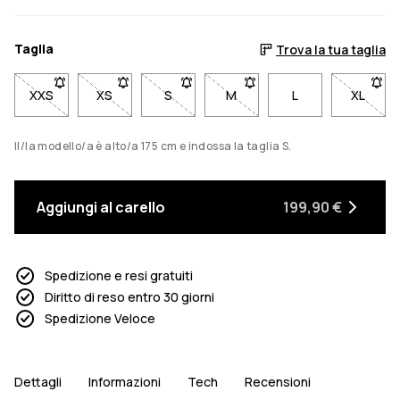
Taglia
Trova la tua taglia
XXS
- Taglia XXS non disponibile. Clicca per essere avvisato quan
XS
- Taglia XS non disponibile. Clicca per essere avv
S
- Taglia S non disponibile. Clicca per e
M
- Taglia M non disponibile. C
L
XL
- Tagli
Il/la modello/a è alto/a 175 cm e indossa la taglia S.
Aggiungi al carello
199,90 €
Spedizione e resi gratuiti
Diritto di reso entro 30 giorni
Spedizione Veloce
Dettagli
Informazioni
Tech
Recensioni