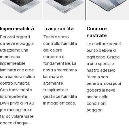
Impermeabilità
Traspirabilità
Cuciture
nastrate
Per proteggerti
Tenere sotto
da neve e pioggia
controllo l'umidità
Le cuciture sono il
utilizziamo una
del calore
punto debole di
membrana
corporeo è
ogni capo. Grazie
impermeabile
fondamentale. La
a uno speciale
laminata che crea
nostra membrana
nastro adesivo
una barriera solida
laminata è
l'acqua non
contro l'umidità.
altamente
penetra, così puoi
Con trattamento
traspirante e
goderti la neve
idrorepellente
gestisce l'umidità
anche nelle
DWR privo di PFAS
in modo efficace.
condizioni
per raccogliere e
peggiori.
far scivolare via le
gocce d'acqua.