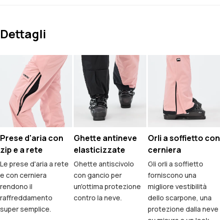
Dettagli
Prese d'aria con
Ghette antineve
Orli a soffietto con
zip e a rete
elasticizzate
cerniera
Le prese d'aria a rete
Ghette antiscivolo
Gli orli a soffietto
e con cerniera
con gancio per
forniscono una
rendono il
un'ottima protezione
migliore vestibilità
raffreddamento
contro la neve.
dello scarpone, una
super semplice.
protezione dalla neve