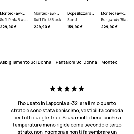
Montec Fawk W Pantaloni Sci Donna
Montec Fawk W Pantaloni Sci Donna
Dope Blizzard W 2024 Pantaloni Snowboard Donna
Montec Fawk W Pantaloni Sci Donna
Soft Pink/Black/Metal Blue
Soft Pink/Black
Sand
Burgundy/Black
229,90 €
229,90 €
159,90 €
229,90 €
Abbigliamento Sci Donna
Pantaloni Sci Donna
Montec
l’ho usato in Lapponia a -32, era il mio quarto
strato e sono stata benissimo, vestibilità comoda
per tutti quegli strati. Si usa molto bene anche a
temperature meno rigide come secondo o terzo
strato, non ingombra e non ti fa sembrare un