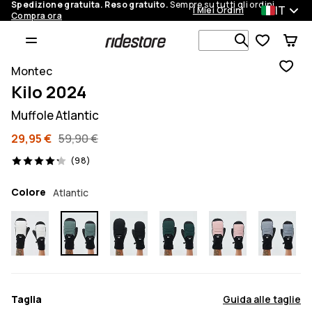
Spedizione gratuita. Reso gratuito.
Sempre su tutti gli ordini.
IT
I Miei Ordini
Compra ora
Cerca tra 1 
Montec
Kilo 2024
Muffole Atlantic
29,95 €
59,90 €
98 recensioni, 4.2/5
(98)
Colore
Atlantic
Taglia
Guida alle taglie