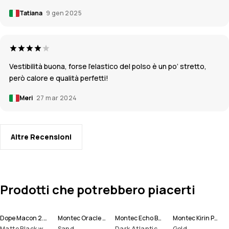
Tatiana
9 gen 2025
Vestibilità buona, forse l’elastico del polso è un po’ stretto,
però calore e qualità perfetti!
Meri
27 mar 2024
Altre Recensioni
Prodotti che potrebbero piacerti
Dope Macon 2.0 Casco Sci
Montec Oracle Giacca Sci Uomo
Montec Echo Berretto
Montec Kirin Pantaloni Sci Uomo
Matte Black w/ Black
Sand
Dark Atlantic
Gold