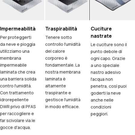
Impermeabilità
Traspirabilità
Cuciture
nastrate
Per proteggerti
Tenere sotto
da neve e pioggia
controllo l'umidità
Le cuciture sono il
utilizziamo una
del calore
punto debole di
membrana
corporeo è
ogni capo. Grazie
impermeabile
fondamentale. La
a uno speciale
laminata che crea
nostra membrana
nastro adesivo
una barriera solida
laminata è
l'acqua non
contro l'umidità.
altamente
penetra, così puoi
Con trattamento
traspirante e
goderti la neve
idrorepellente
gestisce l'umidità
anche nelle
DWR privo di PFAS
in modo efficace.
condizioni
per raccogliere e
peggiori.
far scivolare via le
gocce d'acqua.