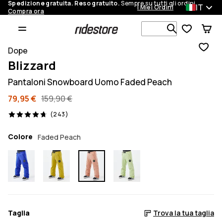
Spedizione gratuita. Reso gratuito.
Sempre su tutti gli ordini.
IT
I Miei Ordini
Compra ora
Cerca tra 1 
Dope
Blizzard
Pantaloni Snowboard Uomo Faded Peach
79,95 €
159,90 €
243 recensioni, 4.7/5
(243)
Colore
Faded Peach
Taglia
Trova la tua taglia