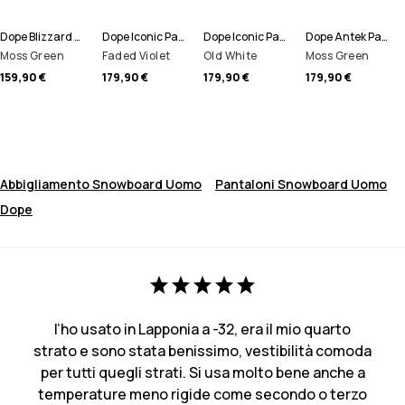
Dope Blizzard W 2024 Pantaloni Snowboard Donna
Dope Iconic Pantaloni Snowboard Uomo
Dope Iconic Pantaloni Snowboard Uomo
Dope Antek Pantaloni Snowboard Uomo
Moss Green
Faded Violet
Old White
Moss Green
159,90 €
179,90 €
179,90 €
179,90 €
Abbigliamento Snowboard Uomo
Pantaloni Snowboard Uomo
Dope
l’ho usato in Lapponia a -32, era il mio quarto
strato e sono stata benissimo, vestibilità comoda
per tutti quegli strati. Si usa molto bene anche a
temperature meno rigide come secondo o terzo