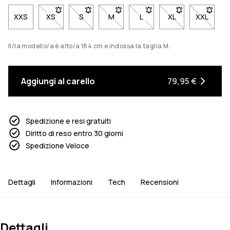
XXS
XS
- Taglia XS non disponibile. Clicca per essere avvisa
S
- Taglia S non disponibile. Clicca per esser
M
- Taglia M non disponibile. Clicca 
L
- Taglia L non disponibile
XL
- Taglia XL non d
XXL
- Taglia
Il/la modello/a è alto/a 184 cm e indossa la taglia M.
Aggiungi al carello
79,95 €
Spedizione e resi gratuiti
Diritto di reso entro 30 giorni
Spedizione Veloce
Dettagli
Informazioni
Tech
Recensioni
Dettagli