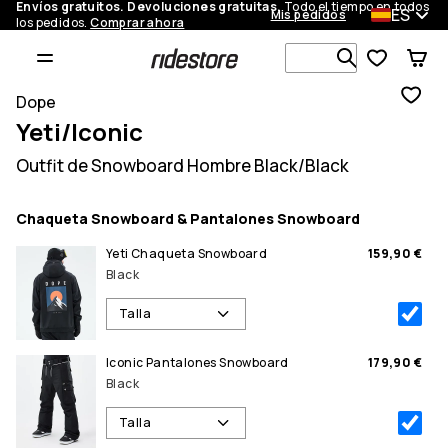
Envíos gratuitos. Devoluciones gratuitas.
Todo el tiempo en todos
ES
Mis pedidos
los pedidos.
Comprar ahora
Busca en má
Dope
Yeti/Iconic
Outfit de Snowboard Hombre Black/Black
Chaqueta Snowboard & Pantalones Snowboard
Yeti Chaqueta Snowboard
159,90 €
Black
Talla
Iconic Pantalones Snowboard
179,90 €
Black
Talla