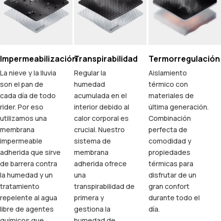
Impermeabilización
Transpirabilidad
Termorregulación
La nieve y la lluvia
Regular la
Aislamiento
son el pan de
humedad
térmico con
cada día de todo
acumulada en el
materiales de
rider. Por eso
interior debido al
última generación.
utilizamos una
calor corporal es
Combinación
membrana
crucial. Nuestro
perfecta de
impermeable
sistema de
comodidad y
adherida que sirve
membrana
propiedades
de barrera contra
adherida ofrece
térmicas para
la humedad y un
una
disfrutar de un
tratamiento
transpirabilidad de
gran confort
repelente al agua
primera y
durante todo el
libre de agentes
gestiona la
día.
químicos que
humedad de