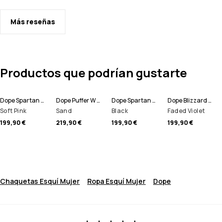
Más reseñas
Productos que podrían gustarte
Dope Spartan W Chaqueta Snowboard Mujer
Dope Puffer W Full Zip Chaqueta Snowboard Mujer
Dope Spartan W Chaqueta Snowboard Mujer
Dope Blizzard W Full Zip Chaqueta Snowboard Mujer
Soft Pink
Sand
Black
Faded Violet
199,90 €
219,90 €
199,90 €
199,90 €
Chaquetas Esquí Mujer
Ropa Esquí Mujer
Dope