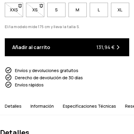
XXS
- Talla XXS no disponible. Haz clic para ser notificado cuando
XS
- Talla XS no disponible. Haz clic para ser notific
S
M
L
XL
El/la modelo mide 175 cm y lleva la talla S.
Añadir al carrito
131,94 €
Envíos y devoluciones gratuitos
Derecho de devolución de 30 días
Envíos rápidos
Detalles
Información
Especificaciones Técnicas
Res
Detalles