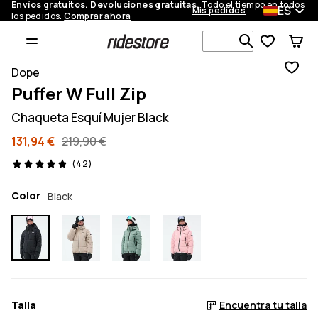
Envíos gratuitos. Devoluciones gratuitas.
Todo el tiempo en todos
ES
Mis pedidos
los pedidos.
Comprar ahora
Busca en má
Dope
Puffer W Full Zip
Chaqueta Esquí Mujer Black
131,94 €
219,90 €
42 opiniones, 4.9/5
(42)
Color
Black
Talla
Encuentra tu talla