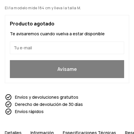
El/la modelo mide 184 cm y lleva la talla M.
Producto agotado
Te avisaremos cuando vuelva a estar disponible
Sí, quiero unirme
Avísame
Envíos y devoluciones gratuitos
Derecho de devolución de 30 días
Envíos rápidos
Detalles
Información
Especificaciones Técnicas
Res