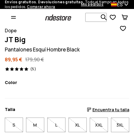
Envíos gratuitos. Devoluciones gratuitas.
Todo el tiempo en todos
ES
Mis pedidos
los pedidos.
Comprar ahora
Busca en má
Dope
JT Big
Pantalones Esquí Hombre Black
89,95 €
179,90 €
5 opiniones, 5/5
(5)
Color
Talla
Encuentra tu talla
S
M
L
XL
XXL
3XL