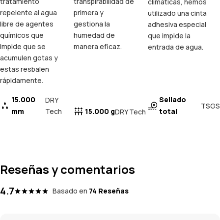
tratamiento
transpirabilidad de
climáticas, hemos
repelente al agua
primera y
utilizado una cinta
libre de agentes
gestiona la
adhesiva especial
químicos que
humedad de
que impide la
impide que se
manera eficaz.
entrada de agua.
acumulen gotas y
estas resbalen
rápidamente.
15.000
Sellado
DRY
TSGS
mm
Tech
15.000 g
total
DRY Tech
Reseñas y comentarios
4.7
Basado en
74 Reseñas