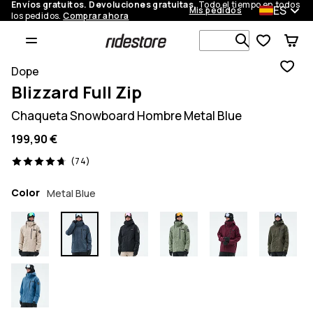
Envíos gratuitos. Devoluciones gratuitas.
Todo el tiempo en todos
ES
Mis pedidos
los pedidos.
Comprar ahora
Busca en má
Dope
Blizzard Full Zip
Chaqueta Snowboard Hombre Metal Blue
199,90 €
74 opiniones, 4.7/5
(74)
Color
Metal Blue