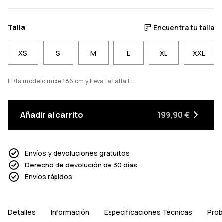
Talla
Encuentra tu talla
XS
S
M
L
XL
XXL
El/la modelo mide 186 cm y lleva la talla L.
Añadir al carrito
199,90 €
Envíos y devoluciones gratuitos
Derecho de devolución de 30 días
Envíos rápidos
Detalles
Información
Especificaciones Técnicas
Prob