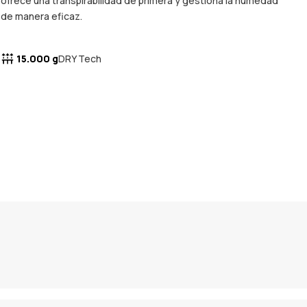
ofrece una transpirabilidad de primera y gestiona la humedad
de manera eficaz.
15.000 g
DRY Tech