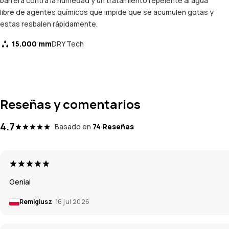
barrera contra la humedad y un tratamiento repelente al agua
libre de agentes químicos que impide que se acumulen gotas y
estas resbalen rápidamente.
15.000 mm
DRY Tech
Reseñas y comentarios
4.7
Basado en
74 Reseñas
Genial
Remigiusz
16 jul 2026