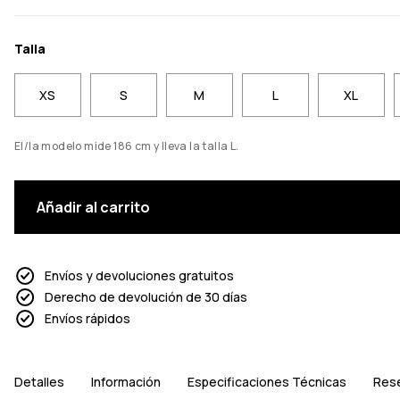
Talla
XS
S
M
L
XL
El/la modelo mide 186 cm y lleva la talla L.
Añadir al carrito
Envíos y devoluciones gratuitos
Derecho de devolución de 30 días
Envíos rápidos
Detalles
Información
Especificaciones Técnicas
Res