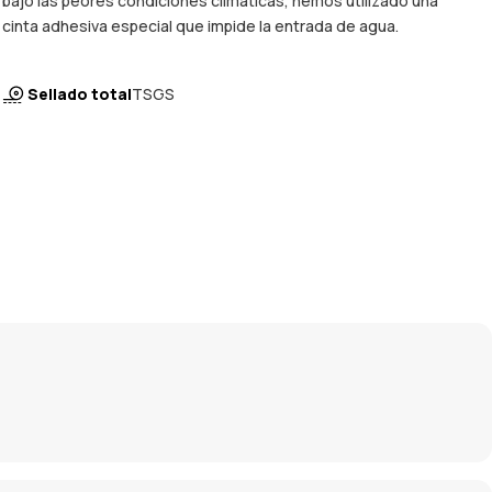
bajo las peores condiciones climáticas, hemos utilizado una
cinta adhesiva especial que impide la entrada de agua.
Sellado total
TSGS