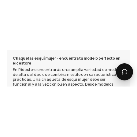
Chaquetas esquí mujer - encuentra tu modelo perfecto en
Ridestore
En Ridestore encontrarás una amplia variedad de modelos
de alta calidad que combinan estilo con características
prácticas. Una chaqueta de esquí mujer debe ser
funcional y a la vez con buen aspecto. Desde modelos
puffer acolchados y softshell hasta opciones insulated
aislantes, hay una gran selección para elegir la que mejor
se adapte a tus necesidades.
Características, funcionalidad y calidez
Al elegir una chaqueta de esquí, presta atención a la
funcionalidad junto con el diseño. Considera criterios
como la columna de agua y el material. Nuestros modelos
cuentan con costuras selladas para mayor protección.
Nuestra colección de abrigos incluye chaquetas de esquí