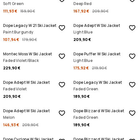
Soft Green
Deep Red
111,93 €
159,90 €
167,92 €
209,90 €
REBAJAS
Dope Legacy W 21 Ski Jacket
Dope Adept W Ski Jacket
Paint Burgundy
Light Blue
107,94 €
179,90 €
209,90 €
REBAJAS
Montec Moss W Ski Jacket
Dope Puffer W Ski Jacket
Faded Violet/Black
Light Blue
229,90 €
175,92 €
219,90 €
Dope Adept W Ski Jacket
Dope Legacy W Ski Jacket
Faded Violet
Faded Green
209,90 €
189,90 €
REBAJAS
Dope Adept W Ski Jacket
Dope Blizzard W Ski Jacket
Melon
Faded Green
146,93 €
209,90 €
189,90 €
Dope Cyclone W Ski Jacket
Dope Blizzard W Ski Jacket