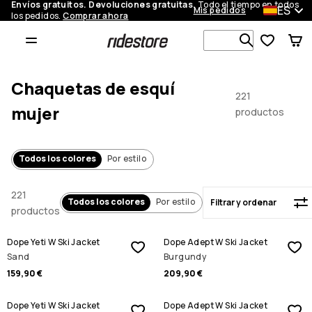
Envíos gratuitos. Devoluciones gratuitas.
Todo el tiempo en todos
ES
Mis pedidos
los pedidos.
Comprar ahora
Filtrar y ordenar
Busca en m
Chaquetas de esquí
221
mujer
productos
Todos los colores
Por estilo
221
Todos los colores
Por estilo
Filtrar y ordenar
productos
Dope Yeti W Ski Jacket
Dope Adept W Ski Jacket
Sand
Burgundy
159,90 €
209,90 €
REBAJAS
REBAJAS
Dope Yeti W Ski Jacket
Dope Adept W Ski Jacket