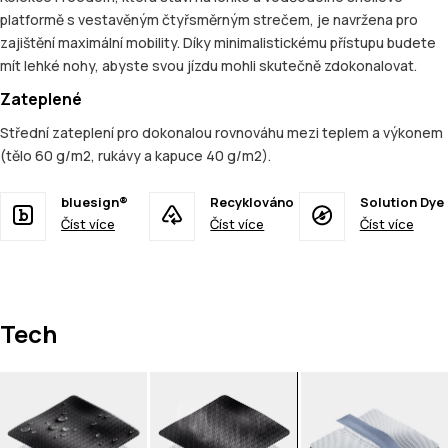
platformě s vestavěným čtyřsměrným strečem, je navržena pro
zajištění maximální mobility. Díky minimalistickému přístupu budete
mít lehké nohy, abyste svou jízdu mohli skutečně zdokonalovat.
Zateplené
Střední zateplení pro dokonalou rovnováhu mezi teplem a výkonem
(tělo 60 g/m2, rukávy a kapuce 40 g/m2).
bluesign®
Recyklováno
Solution Dye
Číst více
Číst více
Číst více
Tech