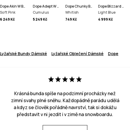
Dope Akin W Bunda na Snowboard Dámské
Dope Adept W Bunda na Snowboard Dámské
Dope Chunky Beanie čepice
Dope Blizzard W Full Zip Bunda na Snowboard Dámské
Soft Pink
Cumulus
Whitish
Light Blue
6 249 Kč
5 249 Kč
749 Kč
4 999 Kč
Lyžařské Bundy Dámské
Lyžařské Oblečení Dámské
Dope
Krásná bunda spíše na podzimní procházky než
zimní svahy plné sněhu. Každopádně parádu udělá
a kdyz se člověk pořádně navrství, tak si dokážu
představit v ni jezdit i v zimě na snowboardu.