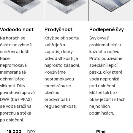
Voděodolnost
Prodyšnost
Podlepené švy
Na horách se
Když se při sportu
Švy bývají
často nevyhneš
zahřeješ a
problematické u
sněžení a dešti.
zapotíš, dobrý
každého oděvu.
Naše
odvod vlhkosti je
Proto používáme
nepromokavá
naprosto zásadní.
speciální lepicí
membrána tě
Používáme
pásku, díky které
ochrání před
nepromokavou
voda neproniká
vlhkostí. Díky
membránu se
pod oblečení.
povrchové úpravě
skvělou
Můžeš tak bez
DWR (bez PFAS)
prodyšností i
obav jezdit i v těch
se voda sráží na
regulací vlhkosti.
nejhorších
povrchu a stéká
podmínkách.
po oblečení.
15.000
Plně
DRY