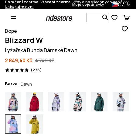
Doručení zdarma. Vrácení zdarma.
Vždy a na všechny objednávky.
CZ
Moje objednávky
Nakupujte nyní
Vyhledávej 
Dope
Blizzard W
Lyžařská Bunda Dámské Dawn
2 849,40 Kč
4 749 Kč
276 recenze, 4.8/5
(276)
Barva
Dawn