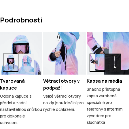
Podrobnosti
Tvarovaná
Větrací otvory v
Kapsa na média
kapuce
podpaží
Snadno přístupná
kapsa vyrobená
Odolná kapuce s
Velké větrací otvory
speciálně pro
přední a zadní
na zip jsou ideální pro
telefony s interním
nastavitelnou šňůrkou
rychlé ochlazení.
vývodem pro
pro dokonalé
sluchátka
uchycení.