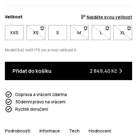
Velikost
Najděte svou velikost
XXS
XS
- Velikost XS není dostupná. Klikni pro upozornění
S
M
- Velikost M není dostupná. 
L
- Velikost L není 
XL
- Velik
Model(ka) měří 175 cm a nosí velikost S.
Přidat do košíku
2 849,40 Kč
Doprava a vrácení zdarma
30denní právo na vrácení
Rychlé doručení
Podrobnosti
Informace
Tech
Hodnocení