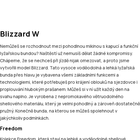
Blizzard W
Nemůžeš se rozhodnout mezi pohodlnou mikinou s kapucí a funkční
lyžařskou bundou? Naštěstí už nemusíš dělat žádné kompromisy.
Chápeme, že se nechceš při jízdě nijak omezovat, a proto jsme
vytvořili model Blizzard. Tato vysoce voděodolná a lehká lyžařská
bunda přes hlavu je vybavena všemi základními funkcemi a
technologiemi, které potřebuješ pro krájení oblouků na sjezdovce i
proplouvání hlubokým prašanem. Můžeš si v ní užít každý den na
svahu naplno. Je vyrobena z nepromokavého větruodolného
shellového materiálu, který je velmi pohodlný a zároveň dostatečně
pružný. Konečně bunda, na kterou se můžeš spolehnout v
jakýchkoliv podmínkách.
Freedom
Kolekce Freedom, která staví na lehké a voděodolné shellové