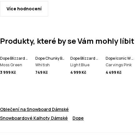
Více hodnocení
Produkty, které by se Vám mohly líbit
Dope Blizzard W 2024 Kalhoty na Snowboard Dámské
Dope Chunky Beanie čepice
Dope Blizzard W Full Zip Bunda na Snowboard Dámské
Dope Iconic W Kalhoty na Snowboard Dámské
Moss Green
Whitish
Light Blue
Carvings Pink
3 999 Kč
749 Kč
4 999 Kč
4 499 Kč
Oblečení na Snowboard Dámské
Snowboardové Kalhoty Dámské
Dope