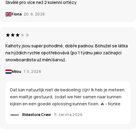
Skvělé pro více než 2 kolenní ortézy
Fiona
20. 6. 2026
Kalhoty jsou super pohodlné, dobře padnou. Bohužel se látka
na hýždích rychle opotřebovává (po 1 týdnu jako začínající
snowboardista už mění barvu).
Milou
7. 5. 2026
Dat kan natuurlijk niet de bedoeling zijn! Ik heb je meteen
een mailtje gestuurd, zodat we hier samen naar kunnen
kijken en een goede oplossing kunnen fixen. 🔥 - Nynke
Ridestore Crew
11. června 2026