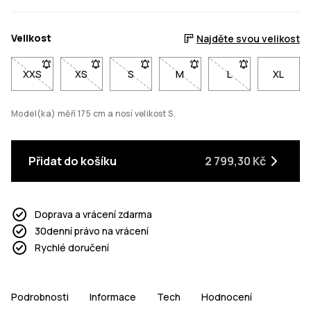
Velikost
Najděte svou velikost
XXS
- Velikost XXS není dostupná. Klikni pro upozornění, až bude 
XS
- Velikost XS není dostupná. Klikni pro upozornění
S
- Velikost S není dostupná. Klikni pro u
M
- Velikost M není dostupná. 
L
- Velikost L není 
XL
Model(ka) měří 175 cm a nosí velikost S.
Přidat do košíku
2 799,30 Kč
Doprava a vrácení zdarma
30denní právo na vrácení
Rychlé doručení
Podrobnosti
Informace
Tech
Hodnocení