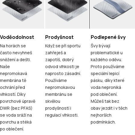
Voděodolnost
Prodyšnost
Podlepené švy
Na horách se
Když se při sportu
Švy bývají
často nevyhneš
zahřeješ a
problematické u
sněžení a dešti.
zapotíš, dobrý
každého oděvu.
Naše
odvod vlhkosti je
Proto používáme
nepromokavá
naprosto zásadní.
speciální lepicí
membrána tě
Používáme
pásku, díky které
ochrání před
nepromokavou
voda neproniká
vlhkostí. Díky
membránu se
pod oblečení.
povrchové úpravě
skvělou
Můžeš tak bez
DWR (bez PFAS)
prodyšností i
obav jezdit i v těch
se voda sráží na
regulací vlhkosti.
nejhorších
povrchu a stéká
podmínkách.
po oblečení.