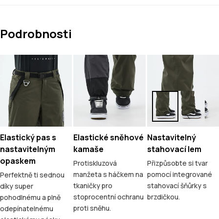
Podrobnosti
Elastický pas s
Elastické sněhové
Nastavitelný
nastavitelným
kamaše
stahovací lem
opaskem
Protiskluzová
Přizpůsobte si tvar
manžeta s háčkem na
pomocí integrované
Perfektně ti sednou
tkaničky pro
stahovací šňůrky s
díky super
stoprocentní ochranu
brzdičkou.
pohodlnému a plně
proti sněhu.
odepínatelnému