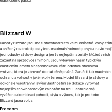
elastickému pásku.
Blizzard W
Kalhoty Blizzard jsou mezi snowboardisty velmi oblíbené. Volný střih
a snížený rozkrok ti poskytnou maximální volnost pohybu, navíc mají
jednoduchý stylový design a jen ty nejlepší materiály. Můžeš v nich
zazářit na sjezdovce i mimo ni. Jsou vybaveny naším typickým
elastickým lemem a nepromokavou větruodolnou shellovou
vrstvou, která je zároveň dostatečně pružná. Zaručí ti tak maximální
ochranu a volnost v jakémkoliv terénu. Model Blizzard je stylový a
dokonale všestranný, svými vlastnostmi se dokáže vyrovnat
nejlepším snowboardovým kalhotám na trhu. Jestli hledáš
vyváženou kombinaci pohodlí, stylu a výkonu, tak je pro tebe
Blizzard jasná volba.
Freedom