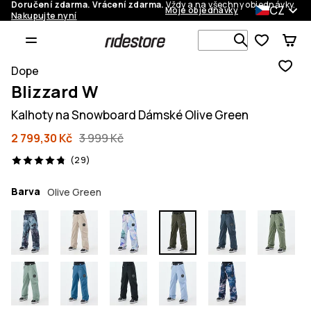
Doručení zdarma. Vrácení zdarma.
Vždy a na všechny objednávky.
CZ
Moje objednávky
Nakupujte nyní
Vyhledávej 
Dope
Blizzard W
Kalhoty na Snowboard Dámské Olive Green
2 799,30 Kč
3 999 Kč
29 recenze, 4.8/5
(29)
Barva
Olive Green