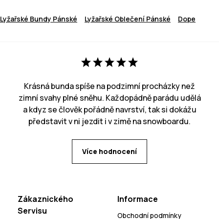
Lyžařské Bundy Pánské
Lyžařské Oblečení Pánské
Dope
Krásná bunda spíše na podzimní procházky než
zimní svahy plné sněhu. Každopádně parádu udělá
a kdyz se člověk pořádně navrství, tak si dokážu
představit v ni jezdit i v zimě na snowboardu.
Více hodnocení
Zákaznického
Informace
Servisu
Obchodní podmínky