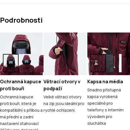
Podrobnosti
Ochranná kapuce
Větrací otvory v
Kapsa na média
proti bouři
podpaží
Snadno přístupná
kapsa vyrobená
Ochranná kapuce
Velké větrací otvory
speciálně pro
proti bouři, která je
na zip jsou ideální pro
telefony s interním
kompatibilní s přilbou a
rychlé ochlazení.
vývodem pro
má přední a zadní
sluchátka
nastavení stahovací