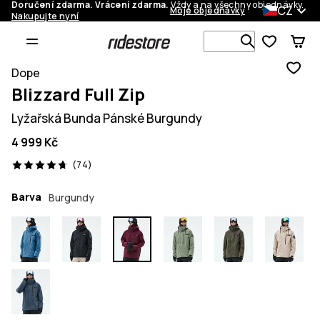
Doručení zdarma. Vrácení zdarma.
Vždy a na všechny objednávky.
CZ
Moje objednávky
Nakupujte nyní
Vyhledávej 
Dope
Blizzard Full Zip
Lyžařská Bunda Pánské Burgundy
4 999 Kč
74 recenze, 4.7/5
(74)
Barva
Burgundy