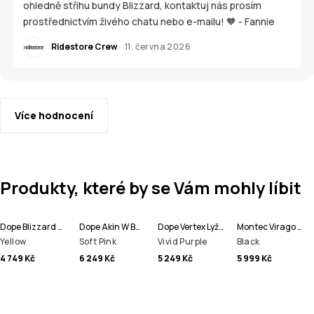
ohledně střihu bundy Blizzard, kontaktuj nás prosím
prostřednictvím živého chatu nebo e-mailu! 🧡 - Fannie
Ridestore Crew
11. června 2026
Více hodnocení
Produkty, které by se Vám mohly líbit
Dope Blizzard W Bunda na Snowboard Dámské
Dope Akin W Bunda na Snowboard Dámské
Dope Vertex Lyžařská Bunda Pánské
Montec Virago W Bunda na Snowboard Dámské
Yellow
Soft Pink
Vivid Purple
Black
4 749 Kč
6 249 Kč
5 249 Kč
5 999 Kč