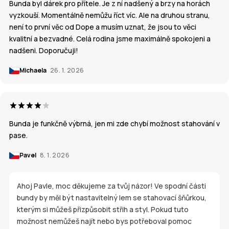
Bunda byl dárek pro přítele. Je z ní nadšený a brzy na horách
vyzkouší. Momentálně nemůžu říct víc. Ale na druhou stranu,
není to první věc od Dope a musím uznat, že jsou to věci
kvalitní a bezvadné. Celá rodina jsme maximálně spokojeni a
nadšeni. Doporučuji!
Michaela
26. 1. 2026
Bunda je funkčně výbrná, jen mi zde chybí možnost stahování v
pase.
Pavel
8. 1. 2026
Ahoj Pavle, moc děkujeme za tvůj názor! Ve spodní části
bundy by měl být nastavitelný lem se stahovací šňůrkou,
kterým si můžeš přizpůsobit střih a styl. Pokud tuto
možnost nemůžeš najít nebo bys potřeboval pomoc