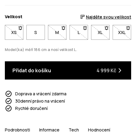
Velikost
Najděte svou velikost
XS
- Velikost XS není dostupná. Klikni pro upozornění, až bude s
S
M
- Velikost M není dostupná. Klikni pro 
L
- Velikost L není dostupná. K
XL
- Velikost XL není
XXL
- Velik
Model(ka) měří 186 cm a nosí velikost L.
Přidat do košíku
4 999 Kč
Doprava a vrácení zdarma
30denní právo na vrácení
Rychlé doručení
Podrobnosti
Informace
Tech
Hodnocení