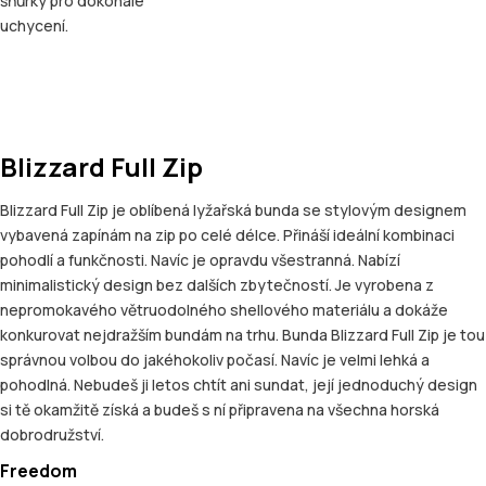
šňůrky pro dokonalé
uchycení.
Blizzard Full Zip
Blizzard Full Zip je oblíbená lyžařská bunda se stylovým designem
vybavená zapínám na zip po celé délce. Přináší ideální kombinaci
pohodlí a funkčnosti. Navíc je opravdu všestranná. Nabízí
minimalistický design bez dalších zbytečností. Je vyrobena z
nepromokavého větruodolného shellového materiálu a dokáže
konkurovat nejdražším bundám na trhu. Bunda Blizzard Full Zip je tou
správnou volbou do jakéhokoliv počasí. Navíc je velmi lehká a
pohodlná. Nebudeš ji letos chtít ani sundat, její jednoduchý design
si tě okamžitě získá a budeš s ní připravena na všechna horská
dobrodružství.
Freedom