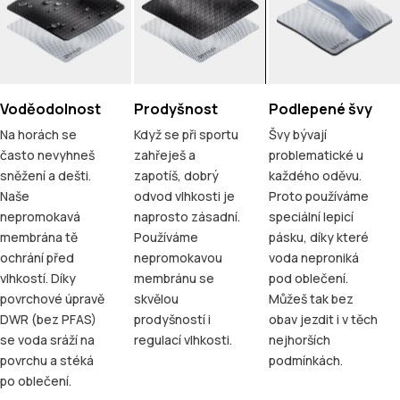
Voděodolnost
Prodyšnost
Podlepené švy
Na horách se
Když se při sportu
Švy bývají
často nevyhneš
zahřeješ a
problematické u
sněžení a dešti.
zapotíš, dobrý
každého oděvu.
Naše
odvod vlhkosti je
Proto používáme
nepromokavá
naprosto zásadní.
speciální lepicí
membrána tě
Používáme
pásku, díky které
ochrání před
nepromokavou
voda neproniká
vlhkostí. Díky
membránu se
pod oblečení.
povrchové úpravě
skvělou
Můžeš tak bez
DWR (bez PFAS)
prodyšností i
obav jezdit i v těch
se voda sráží na
regulací vlhkosti.
nejhorších
povrchu a stéká
podmínkách.
po oblečení.