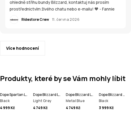
ohledně střihu bundy Blizzard, kontaktuj nás prosím
prostřednictvím živého chatu nebo e-mailu! 🧡 - Fannie
Ridestore Crew
11. června 2026
Více hodnocení
Produkty, které by se Vám mohly líbit
Dope Spartan Lyžařská Bunda Pánské
Dope Blizzard Lyžařská Bunda Pánské
Dope Blizzard Lyžařská Bunda Pánské
Dope Blizzard Kalhoty na Snowboard Pánské
Black
Light Grey
Metal Blue
Black
4 999 Kč
4 749 Kč
4 749 Kč
3 999 Kč