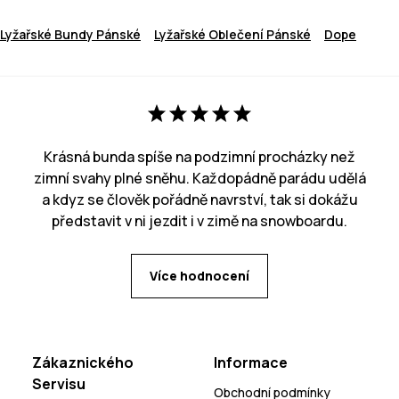
Lyžařské Bundy Pánské
Lyžařské Oblečení Pánské
Dope
Krásná bunda spíše na podzimní procházky než
zimní svahy plné sněhu. Každopádně parádu udělá
a kdyz se člověk pořádně navrství, tak si dokážu
představit v ni jezdit i v zimě na snowboardu.
Více hodnocení
Zákaznického
Informace
Servisu
Obchodní podmínky