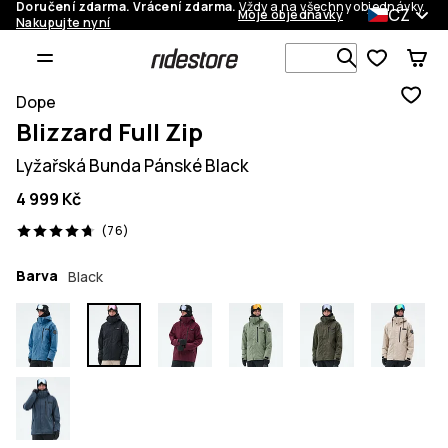
Doručení zdarma. Vrácení zdarma.
Vždy a na všechny objednávky.
CZ
Moje objednávky
Nakupujte nyní
Vyhledávej 
Dope
Blizzard Full Zip
Lyžařská Bunda Pánské Black
4 999 Kč
76 recenze, 4.7/5
(76)
Barva
Black