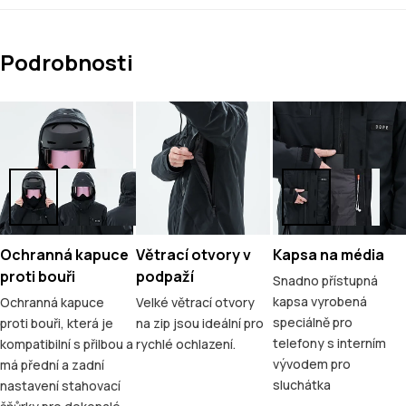
Podrobnosti
Ochranná kapuce
Větrací otvory v
Kapsa na média
proti bouři
podpaží
Snadno přístupná
kapsa vyrobená
Ochranná kapuce
Velké větrací otvory
speciálně pro
proti bouři, která je
na zip jsou ideální pro
telefony s interním
kompatibilní s přilbou a
rychlé ochlazení.
vývodem pro
má přední a zadní
sluchátka
nastavení stahovací