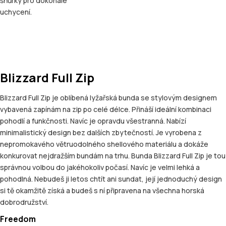
šňůrky pro dokonalé
uchycení.
Blizzard Full Zip
Blizzard Full Zip je oblíbená lyžařská bunda se stylovým designem
vybavená zapínám na zip po celé délce. Přináší ideální kombinaci
pohodlí a funkčnosti. Navíc je opravdu všestranná. Nabízí
minimalistický design bez dalších zbytečností. Je vyrobena z
nepromokavého větruodolného shellového materiálu a dokáže
konkurovat nejdražším bundám na trhu. Bunda Blizzard Full Zip je tou
správnou volbou do jakéhokoliv počasí. Navíc je velmi lehká a
pohodlná. Nebudeš ji letos chtít ani sundat, její jednoduchý design
si tě okamžitě získá a budeš s ní připravena na všechna horská
dobrodružství.
Freedom