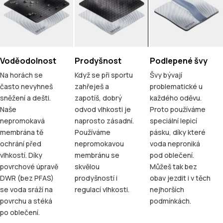
Voděodolnost
Prodyšnost
Podlepené švy
Na horách se
Když se při sportu
Švy bývají
často nevyhneš
zahřeješ a
problematické u
sněžení a dešti.
zapotíš, dobrý
každého oděvu.
Naše
odvod vlhkosti je
Proto používáme
nepromokavá
naprosto zásadní.
speciální lepicí
membrána tě
Používáme
pásku, díky které
ochrání před
nepromokavou
voda neproniká
vlhkostí. Díky
membránu se
pod oblečení.
povrchové úpravě
skvělou
Můžeš tak bez
DWR (bez PFAS)
prodyšností i
obav jezdit i v těch
se voda sráží na
regulací vlhkosti.
nejhorších
povrchu a stéká
podmínkách.
po oblečení.