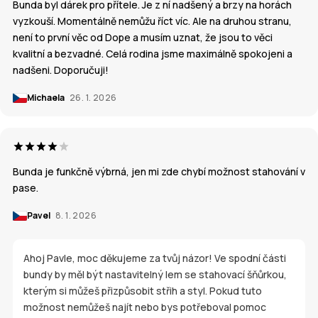
Bunda byl dárek pro přítele. Je z ní nadšený a brzy na horách
vyzkouší. Momentálně nemůžu říct víc. Ale na druhou stranu,
není to první věc od Dope a musím uznat, že jsou to věci
kvalitní a bezvadné. Celá rodina jsme maximálně spokojeni a
nadšeni. Doporučuji!
Michaela
26. 1. 2026
Bunda je funkčně výbrná, jen mi zde chybí možnost stahování v
pase.
Pavel
8. 1. 2026
Ahoj Pavle, moc děkujeme za tvůj názor! Ve spodní části
bundy by měl být nastavitelný lem se stahovací šňůrkou,
kterým si můžeš přizpůsobit střih a styl. Pokud tuto
možnost nemůžeš najít nebo bys potřeboval pomoc