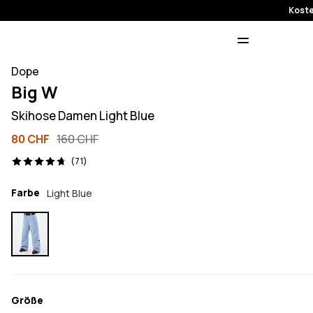
Koste
Dope
Big W
Skihose Damen Light Blue
80 CHF
160 CHF
71 Reviews, 4.7/5
(71)
Farbe
Light Blue
Größe