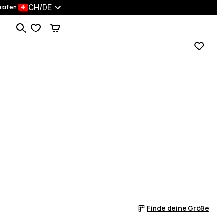
CH/DE
en
kaufen
Durchsuche 1 000+ Produkte
Finde deine Größe