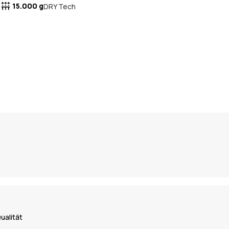
15.000 g
DRY Tech
ualität