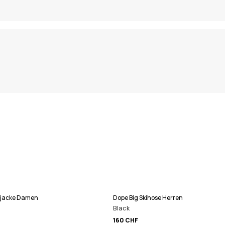
ijacke Damen
Dope Big Skihose Herren
Black
160 CHF