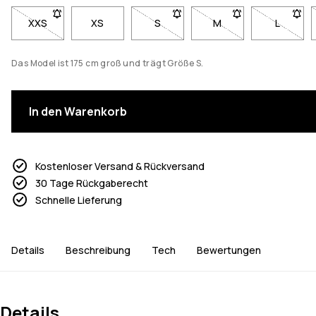
XXS
- Größe XXS nicht verfügbar. Klicke, um benachrichtigt zu w
XS
S
- Größe S nicht verfügbar. Klicke,
M
- Größe M nicht verfü
L
- Größe 
Das Model ist 175 cm groß und trägt Größe S.
In den Warenkorb
Kostenloser Versand & Rückversand
30 Tage Rückgaberecht
Schnelle Lieferung
Details
Beschreibung
Tech
Bewertungen
Details