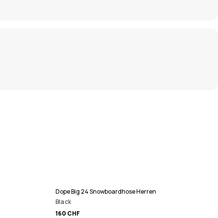
Dope Big 24 Snowboardhose Herren
Black
160 CHF