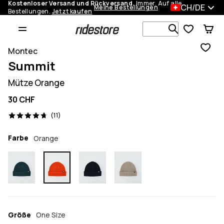
Kostenloser Versand und Rückversand.
Immer. Auf alle
CH/DE
Meine Bestellungen
Bestellungen.
Jetzt kaufen
Durchsuche
Montec
Summit
Mütze Orange
30 CHF
11 Reviews, 4.7/5
(11)
Farbe
Orange
Größe
One Size