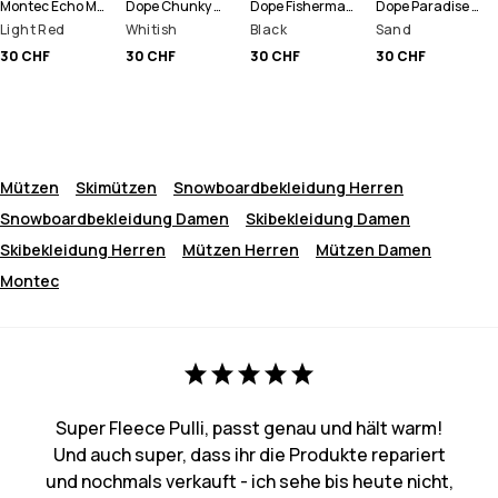
Montec Echo Mütze
Dope Chunky Mütze
Dope Fisherman Mütze
Dope Paradise Mütze
Light Red
Whitish
Black
Sand
30 CHF
30 CHF
30 CHF
30 CHF
Mützen
Skimützen
Snowboardbekleidung Herren
Snowboardbekleidung Damen
Skibekleidung Damen
Skibekleidung Herren
Mützen Herren
Mützen Damen
Montec
Super Fleece Pulli, passt genau und hält warm!
Und auch super, dass ihr die Produkte repariert
und nochmals verkauft - ich sehe bis heute nicht,