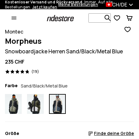
Kostenloser Versand und Rückversand.
Immer. Auf alle
CH/DE
Meine Bestellungen
Bestellungen.
Jetzt kaufen
Durchsuche
Montec
Morpheus
Snowboardjacke Herren Sand/Black/Metal Blue
235 CHF
19 Reviews, 4.8/5
(19)
Farbe
Sand/Black/Metal Blue
Größe
Finde deine Größe