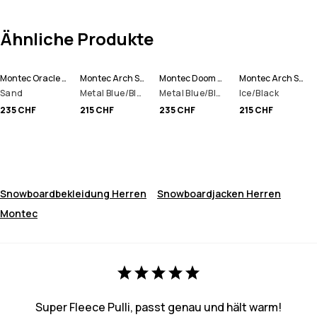
Ähnliche Produkte
Montec Oracle Snowboardjacke Herren
Montec Arch Snowboardjacke Herren
Montec Doom Snowboardjacke Herren
Montec Arch Snowboardjacke Herren
Sand
Metal Blue/Black
Metal Blue/Black/Sand
Ice/Black
235 CHF
215 CHF
235 CHF
215 CHF
Snowboardbekleidung Herren
Snowboardjacken Herren
Montec
Super Fleece Pulli, passt genau und hält warm!