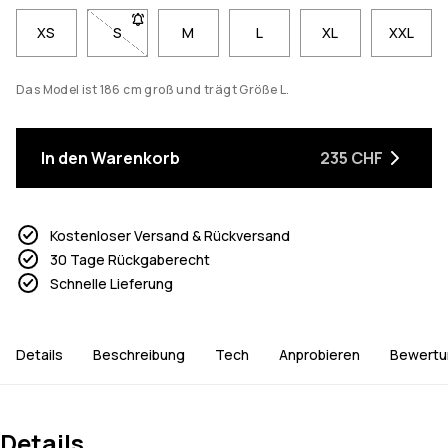
XS
S
- Größe S nicht verfügbar. Klicke, um benachrichti
M
L
XL
XXL
Das Model ist 186 cm groß und trägt Größe L.
In den Warenkorb
235 CHF
Kostenloser Versand & Rückversand
30 Tage Rückgaberecht
Schnelle Lieferung
Details
Beschreibung
Tech
Anprobieren
Bewertu
Details