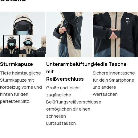
Sturmkapuze
Unterarmbelüftung
Media Tasche
mit
Tiefe helmtaugliche
Sichere Innentasche
Reißverschluss
Sturmkapuze mit
für dein Smartphone
Kordelzug vorne und
und andere
Große und leicht
hinten für den
Wertsachen.
zugängliche
perfekten Sitz.
Belüftungsreißverschlüsse
ermöglichen dir einen
schnellen
Luftaustausch.