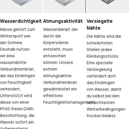
Wasserdichtigkeit
Atmungsaktivität
Versiegelte
Nähte
Nässe gehört zum
Wasserdampf, der
Wintersport wie
durch die
Die Nähte sind die
der Schnee.
Körperwärme
schwächsten
Deshalb nutzen
entsteht, muss
Stellen jedes
wir eine
entweichen
Kleidungsstücks.
wasserdichte
können. Unsere
Eine spezielle
Verbundmembran,
extrem
Versiegelung
die das Eindringen
atmungsaktive
verhindert dort
von Feuchtigkeit
Verbundmembran
das Eindringen
verhindert.
gewährleistet ein
von Wasser, damit
Unterstützt wird
effektives
du selbst bei den
diese von einer
Feuchtigkeitsmanagement.
schlechtesten
PFAS-freien DWR-
Wetterbedingungen
Beschichtung, die
trocken bleibst.
Wasser sofort am
Außenmaterial