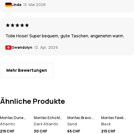
Linda
13. Mai 2026
Tolle Hose! Super bequem, gute Taschen, angenehm warm.
Gwendolyn
12. Apr. 2026
Mehr Bewertungen
Ähnliche Produkte
Montec Dune W Skijacke Damen
Montec Echo Mütze
Montec Bravo W Fleecepullover Damen
Montec Fawk W Skihose Damen
Atlantic
Dark Atlantic
Sand
Black
215 CHF
30 CHF
65 CHF
215 CHF