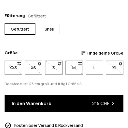
Fütterung
Gefüttert
Gefüttert
Shell
Größe
Finde deine Größe
XXS
- Größe XXS nicht verfügbar. Klicke, um benachrichtigt zu we
XS
- Größe XS nicht verfügbar. Klicke, um benachricht
S
- Größe S nicht verfügbar. Klicke, um b
M
- Größe M nicht verfügbar. K
L
XL
- Größe
Das Model ist 175 cm groß und trägt Größe S.
In den Warenkorb
215 CHF
Kostenloser Versand & Rückversand