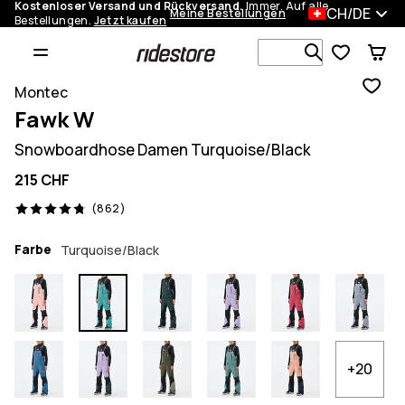
Kostenloser Versand und Rückversand.
Immer. Auf alle
CH/DE
Meine Bestellungen
Bestellungen.
Jetzt kaufen
Durchsuche
Montec
Fawk W
Snowboardhose Damen Turquoise/Black
215 CHF
862 Reviews, 4.8/5
(862)
Farbe
Turquoise/Black
+20