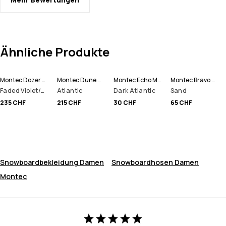
Ähnliche Produkte
Montec Dozer W Snowboardhose Damen
Montec Dune W Skijacke Damen
Montec Echo Mütze
Montec Bravo W Fleecepullover Damen
Faded Violet/Black
Atlantic
Dark Atlantic
Sand
235 CHF
215 CHF
30 CHF
65 CHF
Snowboardbekleidung Damen
Snowboardhosen Damen
Montec