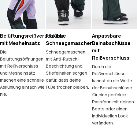
Belüftungsreißverschlüsse
Flexible
Anpassbare
mit Mesheinsatz
Schneegamaschen
Beinabschlüsse
mit
Die
Schneegamaschen
Reißverschluss
Belüftungsöffnungen
mit Anti-Rutsch-
mit Reißverschluss
Beschichtung und
Durch die
und Mesheinsatz
Stiefelhaken sorgen
Reißverschlüsse
machen eine schnelle
dafür, dass deine
kannst du die Weite
Abkühlung einfach wie
Füße trocken bleiben.
der Beinabschlüsse
nie.
für eine perfekte
Passform mit deinen
Boots oder einen
individuellen Look
verändern.