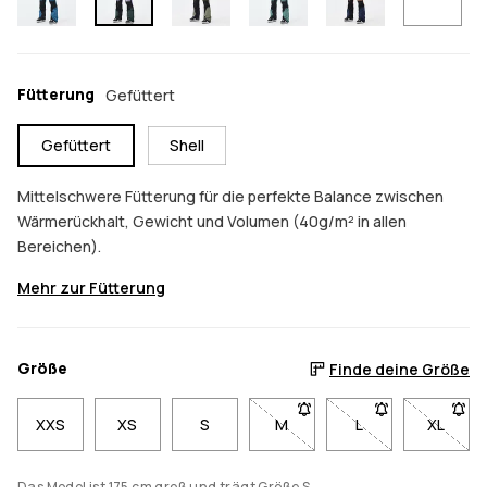
Fütterung
Gefüttert
Gefüttert
Shell
Mittelschwere Fütterung für die perfekte Balance zwischen
Wärmerückhalt, Gewicht und Volumen (40g/m² in allen
Bereichen).
Mehr zur Fütterung
Größe
Finde deine Größe
XXS
XS
S
M
- Größe M nicht verfügbar. K
L
- Größe L nicht ve
XL
- Größe
Das Model ist 175 cm groß und trägt Größe S.