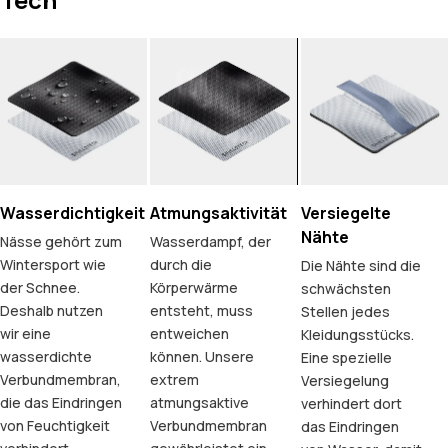
Wasserdichtigkeit
Atmungsaktivität
Versiegelte
Nähte
Nässe gehört zum
Wasserdampf, der
Wintersport wie
durch die
Die Nähte sind die
der Schnee.
Körperwärme
schwächsten
Deshalb nutzen
entsteht, muss
Stellen jedes
wir eine
entweichen
Kleidungsstücks.
wasserdichte
können. Unsere
Eine spezielle
Verbundmembran,
extrem
Versiegelung
die das Eindringen
atmungsaktive
verhindert dort
von Feuchtigkeit
Verbundmembran
das Eindringen