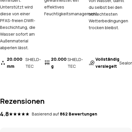
verhindert.
gewährleistet ein
von Wasser, damit
Unterstützt wird
effektives
du selbst bei den
diese von einer
Feuchtigkeitsmanagement.
schlechtesten
PFAS-freien DWR-
Wetterbedingungen
Beschichtung, die
trocken bleibst.
Wasser sofort am
Außenmaterial
abperlen lässt.
20.000
20.000
Vollständig
SHIELD-
SHIELD-
Sealo
mm
TEC
g
TEC
versiegelt
Rezensionen
4.8
Basierend auf
862 Bewertungen