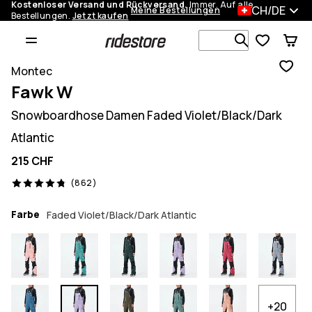
Kostenloser Versand und Rückversand.
Immer. Auf alle
CH/DE
Meine Bestellungen
Bestellungen.
Jetzt kaufen
Durchsuche
Montec
Fawk W
Snowboardhose Damen Faded Violet/Black/Dark
Atlantic
215 CHF
862 Reviews, 4.8/5
(862)
Farbe
Faded Violet/Black/Dark Atlantic
+20