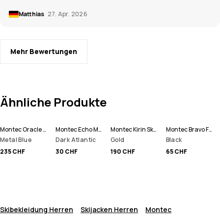
Matthias
27. Apr. 2026
Mehr Bewertungen
Ähnliche Produkte
Montec Oracle Skijacke Herren
Montec Echo Mütze
Montec Kirin Skihose Herren
Montec Bravo Fleecepullover Herren
Metal Blue
Dark Atlantic
Gold
Black
235 CHF
30 CHF
190 CHF
65 CHF
Skibekleidung Herren
Skijacken Herren
Montec