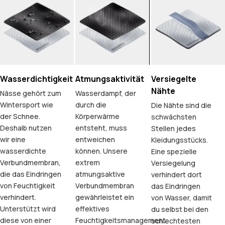
Wasserdichtigkeit
Atmungsaktivität
Versiegelte
Nähte
Nässe gehört zum
Wasserdampf, der
Wintersport wie
durch die
Die Nähte sind die
der Schnee.
Körperwärme
schwächsten
Deshalb nutzen
entsteht, muss
Stellen jedes
wir eine
entweichen
Kleidungsstücks.
wasserdichte
können. Unsere
Eine spezielle
Verbundmembran,
extrem
Versiegelung
die das Eindringen
atmungsaktive
verhindert dort
von Feuchtigkeit
Verbundmembran
das Eindringen
verhindert.
gewährleistet ein
von Wasser, damit
Unterstützt wird
effektives
du selbst bei den
diese von einer
Feuchtigkeitsmanagement.
schlechtesten