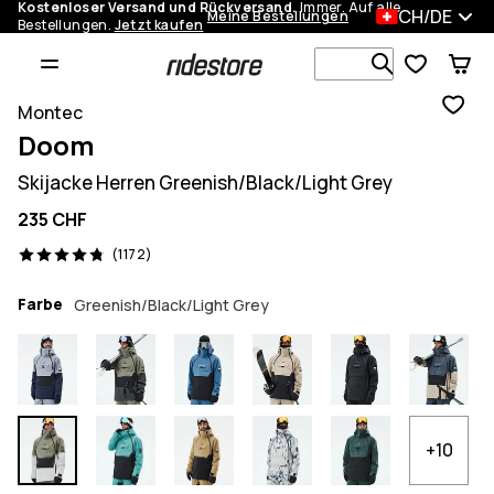
Kostenloser Versand und Rückversand.
Immer. Auf alle
CH/DE
Meine Bestellungen
Bestellungen.
Jetzt kaufen
Durchsuche
Montec
Doom
Skijacke Herren Greenish/Black/Light Grey
235 CHF
1172 Reviews, 4.8/5
(1172)
Farbe
Greenish/Black/Light Grey
+10