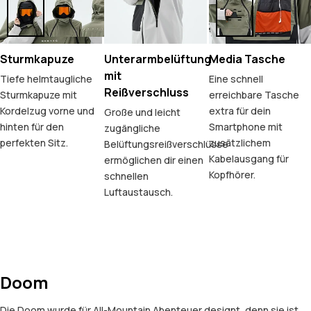
Sturmkapuze
Unterarmbelüftung
Media Tasche
mit
Tiefe helmtaugliche
Eine schnell
Reißverschluss
Sturmkapuze mit
erreichbare Tasche
Kordelzug vorne und
extra für dein
Große und leicht
hinten für den
Smartphone mit
zugängliche
perfekten Sitz.
zusätzlichem
Belüftungsreißverschlüsse
Kabelausgang für
ermöglichen dir einen
Kopfhörer.
schnellen
Luftaustausch.
Doom
Die Doom wurde für All-Mountain Abenteuer designt, denn sie ist