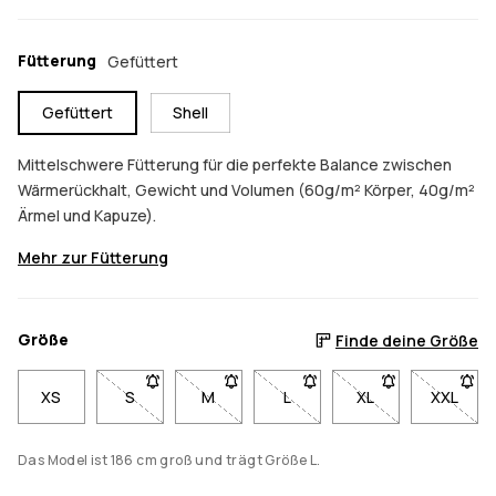
Fütterung
Gefüttert
Gefüttert
Shell
Mittelschwere Fütterung für die perfekte Balance zwischen
Wärmerückhalt, Gewicht und Volumen (60g/m² Körper, 40g/m²
Ärmel und Kapuze).
Mehr zur Fütterung
Größe
Finde deine Größe
XS
S
- Größe S nicht verfügbar. Klicke, um benachrichti
M
- Größe M nicht verfügbar. Klicke, um b
L
- Größe L nicht verfügbar. K
XL
- Größe XL nicht v
XXL
- Größe
Das Model ist 186 cm groß und trägt Größe L.