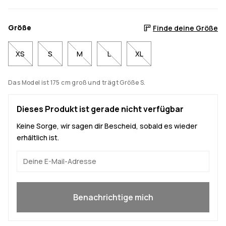
Größe
Finde deine Größe
XS
S
M
L
XL
Das Model ist 175 cm groß und trägt Größe S.
Dieses Produkt ist gerade nicht verfügbar
Keine Sorge, wir sagen dir Bescheid, sobald es wieder
erhältlich ist.
Ja, ich will mitmachen
Benachrichtige mich