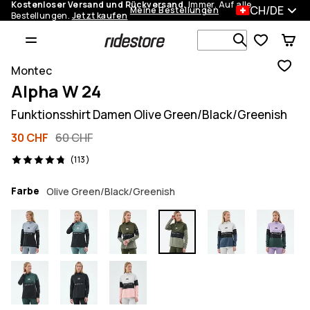
Kostenloser Versand und Rückversand.
Immer. Auf alle
CH/DE
Meine Bestellungen
Bestellungen.
Jetzt kaufen
Durchsuche
Montec
Alpha W 24
Funktionsshirt Damen Olive Green/Black/Greenish
30 CHF
60 CHF
113 Reviews, 4.8/5
(113)
Farbe
Olive Green/Black/Greenish