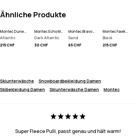
Ähnliche Produkte
Montec Dune W Skijacke Damen
Montec Echo Mütze
Montec Bravo W Fleecepullover Damen
Montec Fawk W Skihose Damen
Atlantic
Dark Atlantic
Sand
Black
215 CHF
30 CHF
65 CHF
215 CHF
Skiunterwäsche
Snowboardbekleidung Damen
Skibekleidung Damen
Skiunterwäsche Damen
Montec
Super Fleece Pulli, passt genau und hält warm!