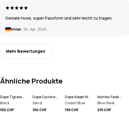
Geniale Hose, super Passform und sehr leicht zu tragen.
Vivian
25. Apr. 2025
Mehr Bewertungen
Ähnliche Produkte
Dope Tigress W Snowboardhose Damen
Dope Cyclone W Snowboardjacke Damen
Dope Adept W Snowboardjacke Damen
Montec Fawk W Snowboardjacke Damen
Black
Sand
Cobalt Blue
Blue Steel
150 CHF
150 CHF
195 CHF
215 CHF