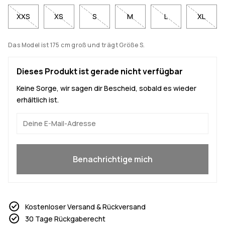
XXS
XS
S
M
L
XL
Das Model ist 175 cm groß und trägt Größe S.
Dieses Produkt ist gerade nicht verfügbar
Keine Sorge, wir sagen dir Bescheid, sobald es wieder
erhältlich ist.
Ja, ich will mitmachen
Benachrichtige mich
Kostenloser Versand & Rückversand
30 Tage Rückgaberecht