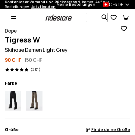
Kostenloser Versand und Rückversand.
Immer. Auf alle
CH/DE
Meine Bestellungen
Bestellungen.
Jetzt kaufen
Durchsuche
Dope
Tigress W
Skihose Damen Light Grey
90 CHF
150 CHF
201 Reviews, 4.8/5
(201)
Farbe
Größe
Finde deine Größe