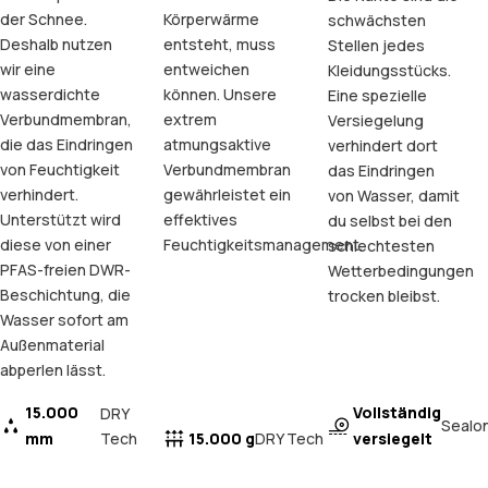
der Schnee.
Körperwärme
schwächsten
Deshalb nutzen
entsteht, muss
Stellen jedes
wir eine
entweichen
Kleidungsstücks.
wasserdichte
können. Unsere
Eine spezielle
Verbundmembran,
extrem
Versiegelung
die das Eindringen
atmungsaktive
verhindert dort
von Feuchtigkeit
Verbundmembran
das Eindringen
verhindert.
gewährleistet ein
von Wasser, damit
Unterstützt wird
effektives
du selbst bei den
diese von einer
Feuchtigkeitsmanagement.
schlechtesten
PFAS-freien DWR-
Wetterbedingungen
Beschichtung, die
trocken bleibst.
Wasser sofort am
Außenmaterial
abperlen lässt.
15.000
Vollständig
DRY
Sealo
mm
Tech
15.000 g
versiegelt
DRY Tech