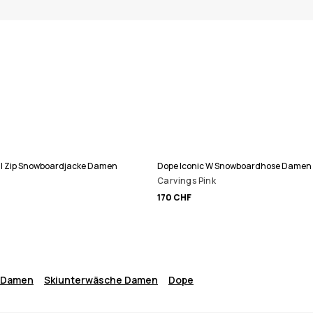
ull Zip Snowboardjacke Damen
Dope Iconic W Snowboardhose Damen
Carvings Pink
170 CHF
g Damen
Skiunterwäsche Damen
Dope