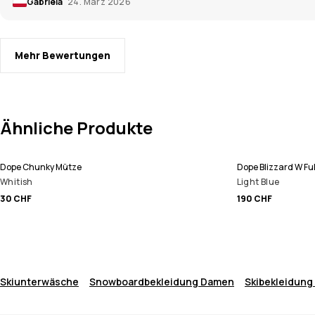
Gabriela
24. März 2026
Mehr Bewertungen
Ähnliche Produkte
Dope Chunky Mütze
Dope Blizzard W F
Whitish
Light Blue
30 CHF
190 CHF
Skiunterwäsche
Snowboardbekleidung Damen
Skibekleidun