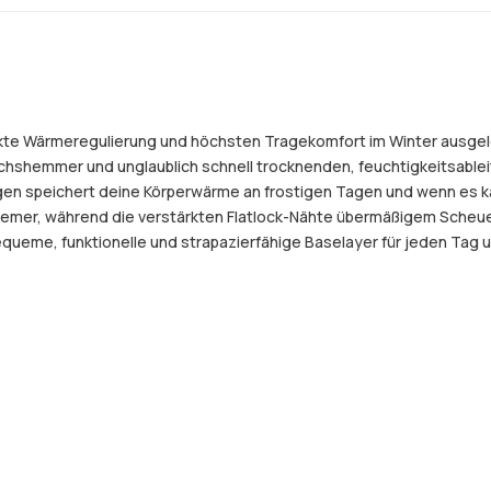
ekte Wärmeregulierung und höchsten Tragekomfort im Winter ausgel
chshemmer und unglaublich schnell trocknenden, feuchtigkeitsablei
agen speichert deine Körperwärme an frostigen Tagen und wenn es kä
uemer, während die verstärkten Flatlock-Nähte übermäßigem Scheu
bequeme, funktionelle und strapazierfähige Baselayer für jeden Tag