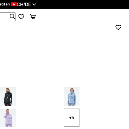
CH/DE
en
kaufen
Durchsuche 1 000+ Produkte
+5