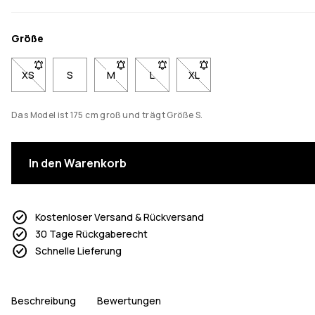
Größe
XS
- Größe XS nicht verfügbar. Klicke, um benachrichtigt zu werde
S
M
- Größe M nicht verfügbar. Klicke, um benach
L
- Größe L nicht verfügbar. Klicke, 
XL
- Größe XL nicht verfügbar
Das Model ist 175 cm groß und trägt Größe S.
In den Warenkorb
Kostenloser Versand & Rückversand
30 Tage Rückgaberecht
Schnelle Lieferung
Beschreibung
Bewertungen