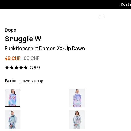
Koste
Dope
Snuggle W
Funktionsshirt Damen 2X-Up Dawn
48 CHF
60 CHF
267 Reviews, 4.8/5
(267)
Farbe
Dawn 2X-Up