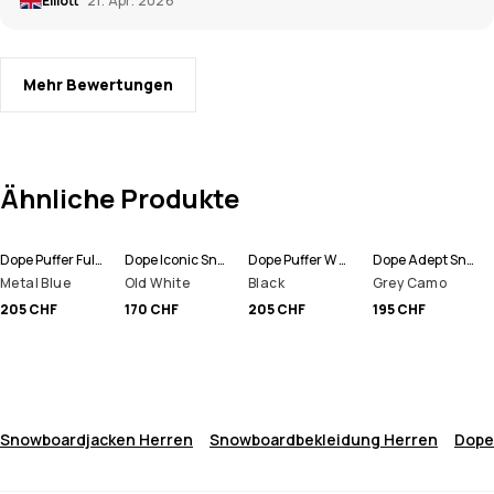
Elliott
21. Apr. 2026
Mehr Bewertungen
Ähnliche Produkte
Dope Puffer Full Zip 24 Snowboardjacke Herren
Dope Iconic Snowboardhose Herren
Dope Puffer W Full Zip Snowboardjacke Damen
Dope Adept Snowboardjacke Herren
Metal Blue
Old White
Black
Grey Camo
205 CHF
170 CHF
205 CHF
195 CHF
Snowboardjacken Herren
Snowboardbekleidung Herren
Dope