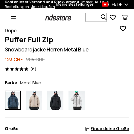
Kostenloser Versand und Rückversand.
Immer. Auf alle
CH/DE
Meine Bestellungen
Bestellungen.
Jetzt kaufen
Durchsuche
Dope
Puffer Full Zip
Snowboardjacke Herren Metal Blue
123 CHF
205 CHF
8 Reviews, 4.9/5
(8)
Farbe
Metal Blue
Größe
Finde deine Größe