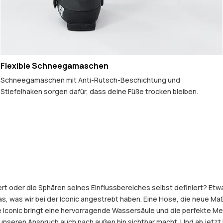
Flexible Schneegamaschen
Schneegamaschen mit Anti-Rutsch-Beschichtung und
Stiefelhaken sorgen dafür, dass deine Füße trocken bleiben.
 oder die Sphären seines Einflussbereiches selbst definiert? Etwas,
das, was wir bei der Iconic angestrebt haben. Eine Hose, die neue Maß
e Iconic bringt eine hervorragende Wassersäule und die perfekte Me
er unseren Anspruch auch nach außen hin sichtbar macht. Und ab jetz