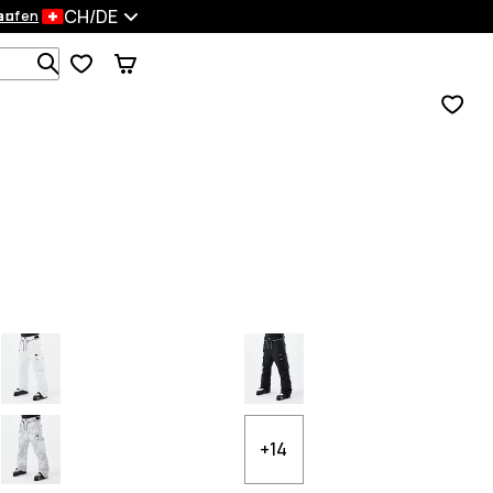
CH/DE
en
kaufen
Durchsuche 1 000+ Produkte
+14