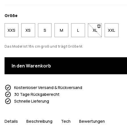
Größe
XXS
XS
S
M
L
XL
- Größe XL nicht 
XXL
Das Model ist 184 cm groß und trägt Größe M.
In den Warenkorb
Kostenloser Versand & Rückversand
30 Tage Rückgaberecht
Schnelle Lieferung
Details
Beschreibung
Tech
Bewertungen