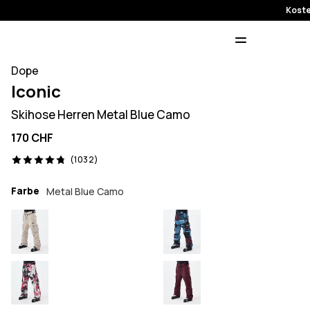
Koste
Dope
Iconic
Skihose Herren Metal Blue Camo
170 CHF
1032 Reviews, 4.8/5
(1032)
Farbe
Metal Blue Camo