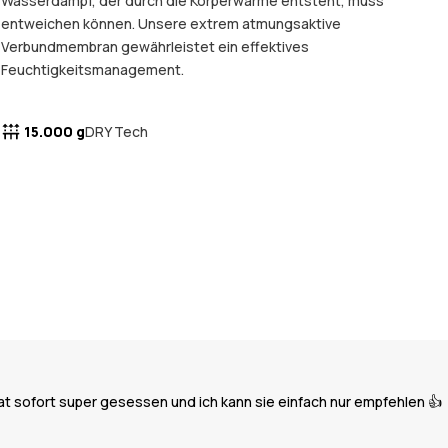
Wasserdampf, der durch die Körperwärme entsteht, muss
entweichen können. Unsere extrem atmungsaktive
Verbundmembran gewährleistet ein effektives
Feuchtigkeitsmanagement.
15.000 g
DRY Tech
 sofort super gesessen und ich kann sie einfach nur empfehlen 👍