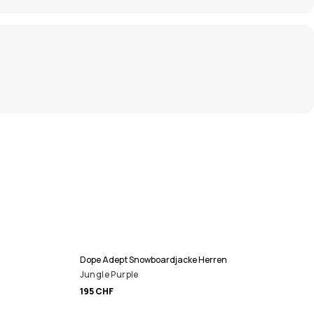
Dope Adept Snowboardjacke Herren
Jungle Purple
195 CHF