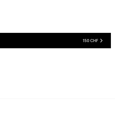
ist
eder auf Lager ist
n, wenn sie wieder auf Lager ist
150 CHF