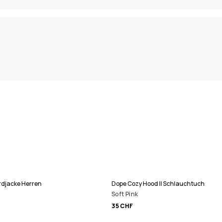
rdjacke Herren
Dope Cozy Hood II Schlauchtuch
Soft Pink
35 CHF