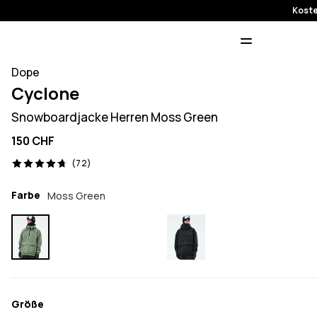
Koste
Dope
Cyclone
Snowboardjacke Herren Moss Green
150 CHF
72 Reviews, 4.7/5
(72)
Farbe
Moss Green
Größe