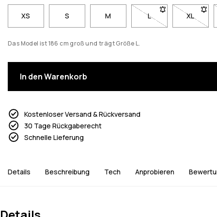
XS
S
M
L
- Größe L nicht verfü
XL
- Größe 
Das Model ist 186 cm groß und trägt Größe L.
In den Warenkorb
Kostenloser Versand & Rückversand
30 Tage Rückgaberecht
Schnelle Lieferung
Details
Beschreibung
Tech
Anprobieren
Bewertu
Details