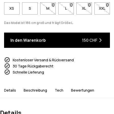
XS
S
M
- Größe M nicht verfügbar. Klicke, um b
L
- Größe L nicht verfügbar. K
XL
- Größe XL nicht v
XXL
- Größe
Das Model ist 186 cm groß und trägt Größe L.
In den Warenkorb
150 CHF
Kostenloser Versand & Rückversand
30 Tage Rückgaberecht
Schnelle Lieferung
Details
Beschreibung
Tech
Bewertungen
Details