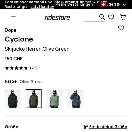
Kostenloser Versand und Rückversand.
Immer. Auf alle
CH/DE
Meine Bestellungen
Bestellungen.
Jetzt kaufen
Durchsuche
Dope
Cyclone
Skijacke Herren Olive Green
150 CHF
72 Reviews, 4.7/5
(72)
Farbe
Olive Green
Größe
Finde deine Größe