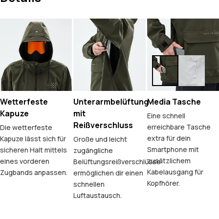
Wetterfeste
Unterarmbelüftung
Media Tasche
Kapuze
mit
Eine schnell
Reißverschluss
erreichbare Tasche
Die wetterfeste
extra für dein
Kapuze lässt sich für
Große und leicht
Smartphone mit
sicheren Halt mittels
zugängliche
zusätzlichem
eines vorderen
Belüftungsreißverschlüsse
Kabelausgang für
Zugbands anpassen.
ermöglichen dir einen
Kopfhörer.
schnellen
Luftaustausch.