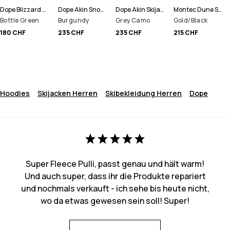
Dope Blizzard Skijacke Herren
Dope Akin Snowboardjacke Herren
Dope Akin Skijacke Herren
Montec Dune Skijacke Herren
Bottle Green
Burgundy
Grey Camo
Gold/Black
180 CHF
235 CHF
235 CHF
215 CHF
Hoodies
Skijacken Herren
Skibekleidung Herren
Dope
Super Fleece Pulli, passt genau und hält warm!
Und auch super, dass ihr die Produkte repariert
und nochmals verkauft - ich sehe bis heute nicht,
wo da etwas gewesen sein soll! Super!