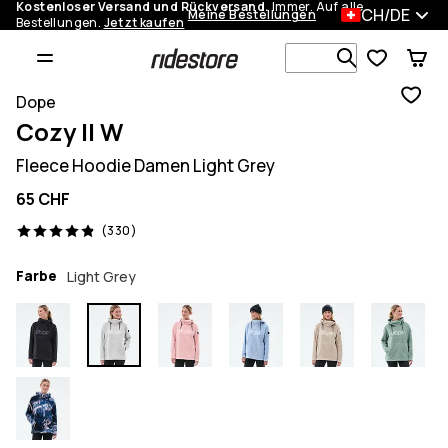
Kostenloser Versand und Rückversand.
Immer. Auf alle
CH/DE
Meine Bestellungen
Bestellungen.
Jetzt kaufen
Durchsuche
Dope
Cozy II W
Fleece Hoodie Damen Light Grey
65 CHF
330 Reviews, 4.9/5
(330)
Farbe
Light Grey