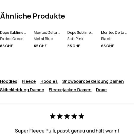
Ähnliche Produkte
Dope Sublime W Fleece Hoodie Damen
Montec Delta W Fleece Hoodie Damen
Dope Sublime W Fleece Hoodie Damen
Montec Delta W Fleece Hoodie Damen
Faded Green
Metal Blue
Soft Pink
Black
85 CHF
65 CHF
85 CHF
65 CHF
Hoodies
Fleece
Hoodies
Snowboardbekleidung Damen
Skibekleidung Damen
Fleecejacken Damen
Dope
Super Fleece Pulli, passt genau und hält warm!