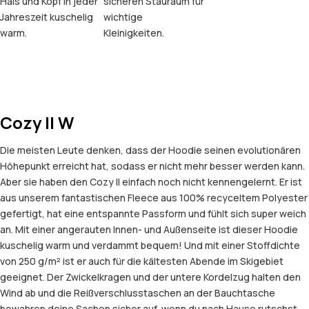
Hals und Kopf in jeder
sicheren Stauraum für
Jahreszeit kuschelig
wichtige
warm.
Kleinigkeiten.
Cozy II W
Die meisten Leute denken, dass der Hoodie seinen evolutionären
Höhepunkt erreicht hat, sodass er nicht mehr besser werden kann.
Aber sie haben den Cozy II einfach noch nicht kennengelernt. Er ist
aus unserem fantastischen Fleece aus 100% recyceltem Polyester
gefertigt, hat eine entspannte Passform und fühlt sich super weich
an. Mit einer angerauten Innen- und Außenseite ist dieser Hoodie
kuschelig warm und verdammt bequem! Und mit einer Stoffdichte
von 250 g/m² ist er auch für die kältesten Abende im Skigebiet
geeignet. Der Zwickelkragen und der untere Kordelzug halten den
Wind ab und die Reißverschlusstaschen an der Bauchtasche
bewahren deine Sachen sicher auf, wenn du nach Hause rutschst.