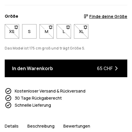
Größe
Finde deine Größe
XS
- Größe XS nicht verfügbar. Klicke, um benachrichtigt zu werde
S
M
- Größe M nicht verfügbar. Klicke, um benach
L
- Größe L nicht verfügbar. Klicke, 
XL
- Größe XL nicht verfügbar
Das Model ist 175 cm groß und trägt Größe S.
In den Warenkorb
65 CHF
Kostenloser Versand & Rückversand
30 Tage Rückgaberecht
Schnelle Lieferung
Details
Beschreibung
Bewertungen