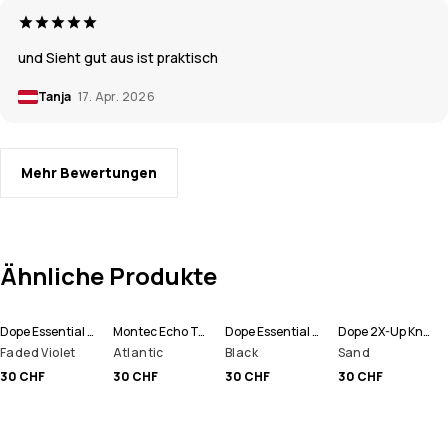
und Sieht gut aus ist praktisch
Tanja
17. Apr. 2026
Mehr Bewertungen
Ähnliche Produkte
Dope Essential Skisocken
Montec Echo Tube Schlauchtuch
Dope Essential Skisocken
Dope 2X-Up Knitted Schlauchtuch
Faded Violet
Atlantic
Black
Sand
30 CHF
30 CHF
30 CHF
30 CHF