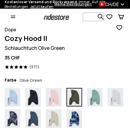
Kostenloser Versand und Rückversand.
Immer. Auf alle
CH/DE
Meine Bestellungen
Bestellungen.
Jetzt kaufen
Durchsuche
Dope
Cozy Hood II
Schlauchtuch Olive Green
35 CHF
377 Reviews, 5/5
(377)
Farbe
Olive Green