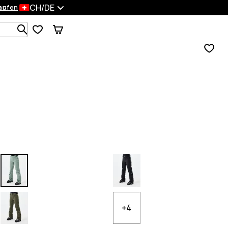
CH/DE
en
kaufen
Durchsuche 1 000+ Produkte
+4