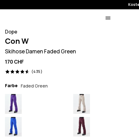
Koste
Dope
Con W
Skihose Damen Faded Green
170 CHF
435 Reviews, 4.6/5
(435)
Farbe
Faded Green