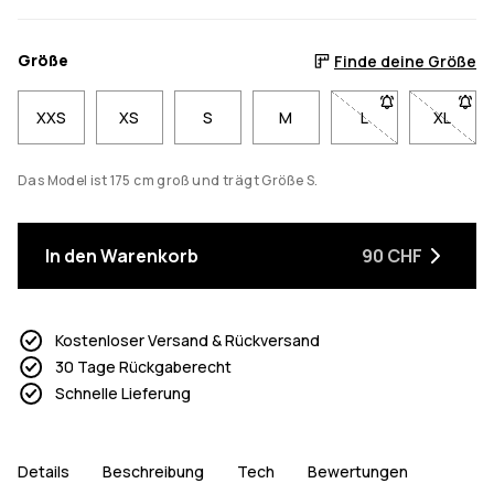
Größe
Finde deine Größe
XXS
XS
S
M
L
- Größe L nicht ve
XL
- Größe
Das Model ist 175 cm groß und trägt Größe S.
In den Warenkorb
90 CHF
Kostenloser Versand & Rückversand
30 Tage Rückgaberecht
Schnelle Lieferung
Details
Beschreibung
Tech
Bewertungen