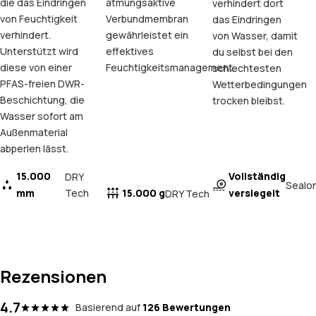
die das Eindringen
atmungsaktive
verhindert dort
von Feuchtigkeit
Verbundmembran
das Eindringen
verhindert.
gewährleistet ein
von Wasser, damit
Unterstützt wird
effektives
du selbst bei den
diese von einer
Feuchtigkeitsmanagement.
schlechtesten
PFAS-freien DWR-
Wetterbedingungen
Beschichtung, die
trocken bleibst.
Wasser sofort am
Außenmaterial
abperlen lässt.
15.000
Vollständig
DRY
Sealo
mm
Tech
15.000 g
versiegelt
DRY Tech
Rezensionen
4.7
Basierend auf
126 Bewertungen