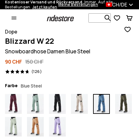
Kostenloser Versand und Rückversand.
Immer. Auf alle
CH/DE
Meine Bestellungen
Bestellungen.
Jetzt kaufen
Durchsuche
Dope
Blizzard W 22
Snowboardhose Damen Blue Steel
90 CHF
150 CHF
126 Reviews, 4.7/5
(126)
Farbe
Blue Steel