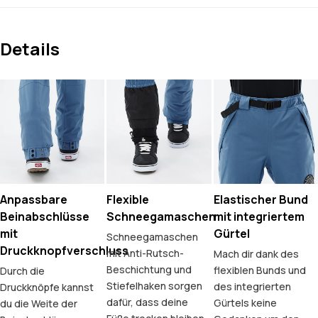
Details
Anpassbare
Flexible
Elastischer Bund
Beinabschlüsse
Schneegamaschen
mit integriertem
mit
Gürtel
Schneegamaschen
Druckknopfverschluss
mit Anti-Rutsch-
Mach dir dank des
Beschichtung und
flexiblen Bunds und
Durch die
Stiefelhaken sorgen
des integrierten
Druckknöpfe kannst
dafür, dass deine
Gürtels keine
du die Weite der