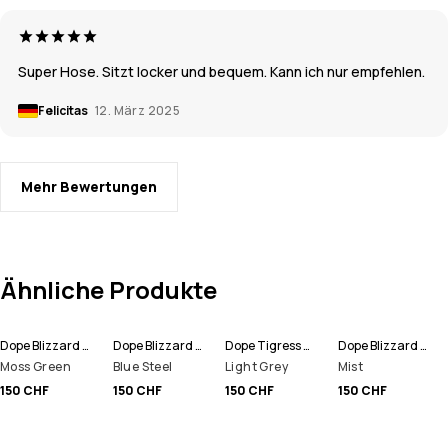
Super Hose. Sitzt locker und bequem. Kann ich nur empfehlen.
Felicitas
12. März 2025
Mehr Bewertungen
Ähnliche Produkte
Dope Blizzard W 2024 Snowboardhose Damen
Dope Blizzard W Snowboardhose Damen
Dope Tigress W Snowboardhose Damen
Dope Blizzard W Snowboardhose Damen
Moss Green
Blue Steel
Light Grey
Mist
150 CHF
150 CHF
150 CHF
150 CHF