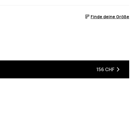
Finde deine Größe
ist
eder auf Lager ist
n, wenn sie wieder auf Lager ist
156 CHF