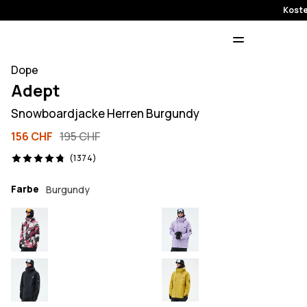
Koste
Dope
Adept
Snowboardjacke Herren Burgundy
156 CHF
195 CHF
1374 Reviews, 4.8/5
(1374)
Farbe
Burgundy