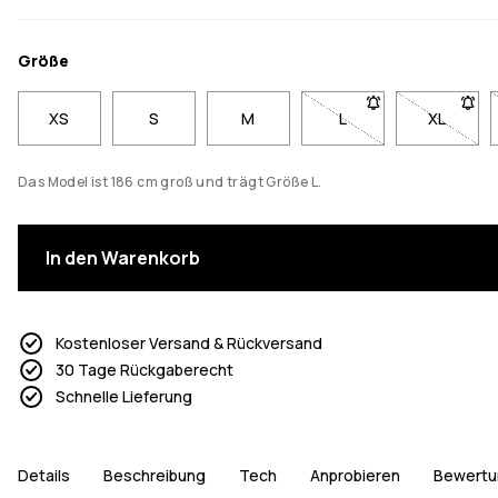
Größe
XS
S
M
L
- Größe L nicht verfü
XL
- Größe 
Das Model ist 186 cm groß und trägt Größe L.
In den Warenkorb
Kostenloser Versand & Rückversand
30 Tage Rückgaberecht
Schnelle Lieferung
Details
Beschreibung
Tech
Anprobieren
Bewertu