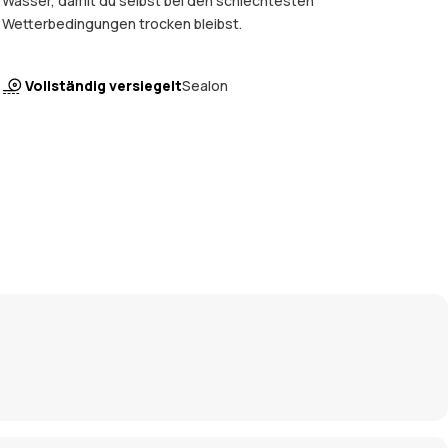
Wasser, damit du selbst bei den schlechtesten
Wetterbedingungen trocken bleibst.
Vollständig versiegelt
Sealon