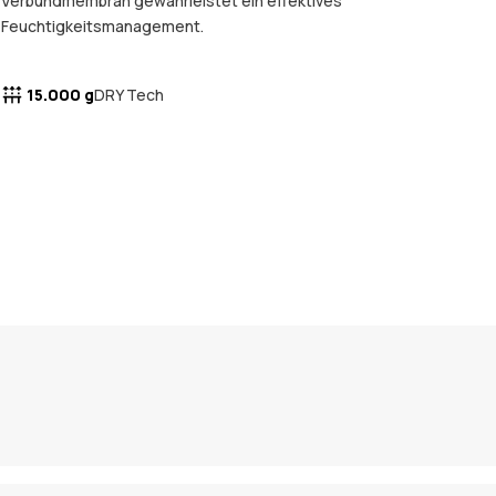
Verbundmembran gewährleistet ein effektives
Feuchtigkeitsmanagement.
15.000 g
DRY Tech