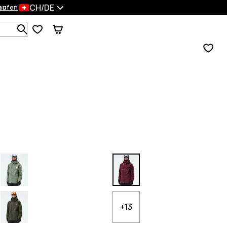
CH/DE
en
kaufen
Durchsuche 1 000+ Produkte
+13