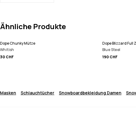
Ähnliche Produkte
Dope Chunky Mütze
Dope Blizzard Full
Whitish
Blue Steel
30 CHF
190 CHF
Masken
Schlauchtücher
Snowboardbekleidung Damen
Snow