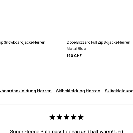
 Zip Snowboardjacke Herren
Dope Blizzard Full Zip Skijacke Herren
Metal Blue
190 CHF
boardbekleidung Herren
Skibekleidung Herren
Skibekleidun
Super Fleece Pulli, passt genau und hält warm! Und