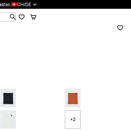
CH/DE
en
kaufen
Durchsuche 1 000+ Produkte
+2