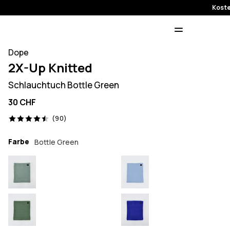
Koste
Dope
2X-Up Knitted
Schlauchtuch Bottle Green
30 CHF
90 Reviews, 4.5/5
(90)
Farbe
Bottle Green