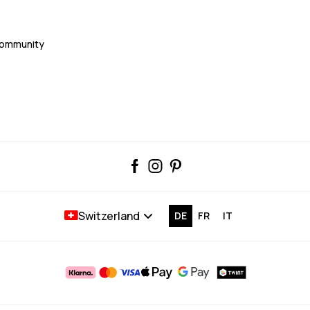
Community
Switzerland
DE
FR
IT