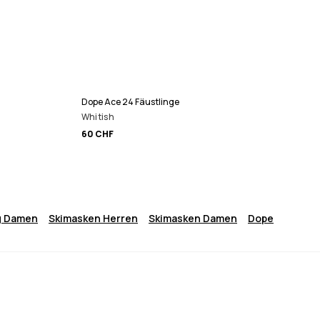
Dope Ace 24 Fäustlinge
Whitish
60 CHF
g Damen
Skimasken Herren
Skimasken Damen
Dope