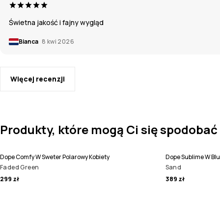
Świetna jakość i fajny wygląd
Bianca
8 kwi 2026
Więcej recenzji
Produkty, które mogą Ci się spodobać
Dope Comfy W Sweter Polarowy Kobiety
Dope Sublime W Blu
Faded Green
Sand
299 zł
389 zł