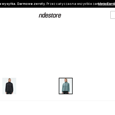
 wysyłka. Darmowe zwroty.
Przez cały czas na wszystkie zamówienia.
Moje Zamó