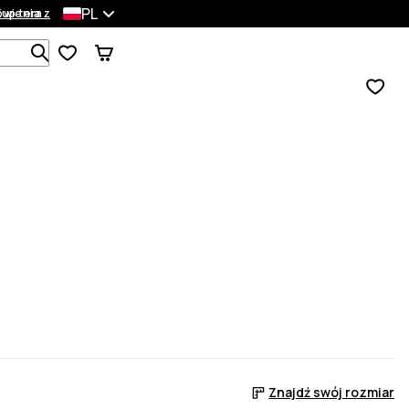
PL
wienia
Kup teraz
Szukaj w 1 000+ produktach
Znajdź swój rozmiar