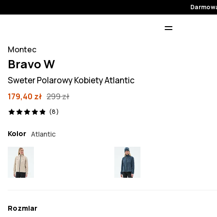
Darmowa
Montec
Bravo W
Sweter Polarowy Kobiety Atlantic
179,40 zł
299 zł
8 recenzje, 4.9/5
(8)
Kolor
Atlantic
Rozmiar