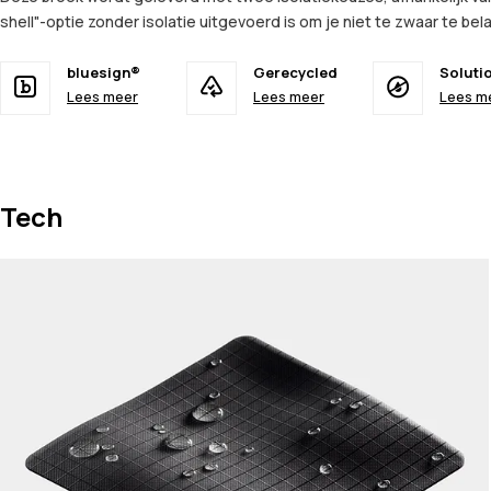
shell"-optie zonder isolatie uitgevoerd is om je niet te zwaar te be
bluesign®
Gerecycled
Soluti
Lees meer
Lees meer
Lees m
Tech