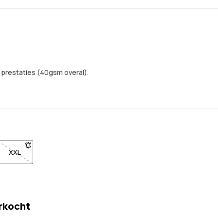
 prestaties (40gsm overal).
n gebracht wanneer het weer op voorraad is
te te worden gebracht wanneer het weer op voorraad is
om op de hoogte te worden gebracht wanneer het weer op voorraad is
kbaar. Klik om op de hoogte te worden gebracht wanneer het weer op
L niet beschikbaar. Klik om op de hoogte te worden gebracht wanne
XXL
- Maat XXL niet beschikbaar. Klik om op de hoogte te worden g
erkocht