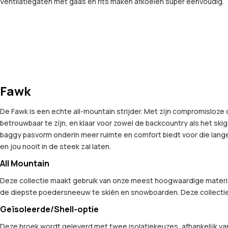
Ventilatiegaten met gaas en rits maken afkoelen super eenvoudig.
Fawk
De Fawk is een echte all-mountain strijder. Met zijn compromisloz
betrouwbaar te zijn, en klaar voor zowel de backcountry als het skig
baggy pasvorm onderin meer ruimte en comfort biedt voor die lange
en jou nooit in de steek zal laten.
All Mountain
Deze collectie maakt gebruik van onze meest hoogwaardige materia
de diepste poedersneeuw te skiën en snowboarden. Deze collectie
Geïsoleerde/Shell-optie
Deze broek wordt geleverd met twee isolatiekeuzes, afhankelijk van