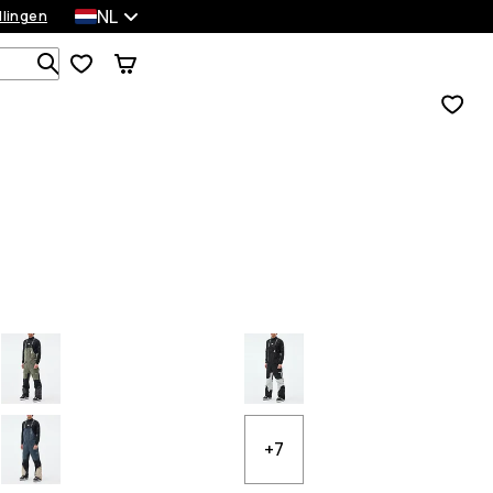
NL
llingen
Zoek in 1 000+ producten
+7