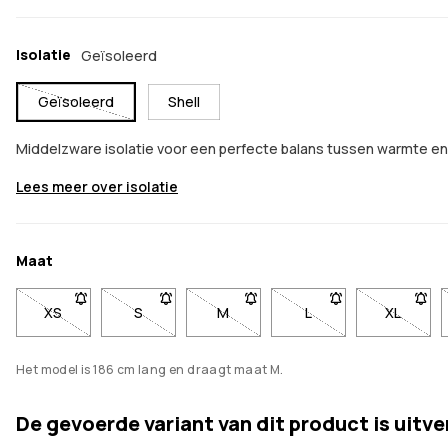
Isolatie
Geïsoleerd
Geïsoleerd
Shell
Middelzware isolatie voor een perfecte balans tussen warmte en
Lees meer over isolatie
Maat
XS
- Maat XS niet beschikbaar. Klik om op de hoogte te worde
S
- Maat S niet beschikbaar. Klik om op de hoog
M
- Maat M niet beschikbaar. Klik 
L
- Maat L niet beschi
XL
- Maat X
Het model is 186 cm lang en draagt maat M.
De gevoerde variant van dit product is uitv