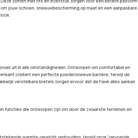
Deze zomen met rits en inzetstuk zorgen voor een betere pasvorm
om jouw schoen, sneeuwbescherming op maat en een aanpasbare
look.
 broek uit in alle omstandigheden. Ontworpen om comfortabel en
 bovenkant creëert een perfecte poedersneeuw barrière, terwijl de
elijk verstelbare bretels zorgen ervoor dat de Fawk alles aankan
n functies die ontworpen zijn om door de zwaarste terreinen en
n uitstekende warmte-gewicht verhouding, terwijl onze "gevoerde