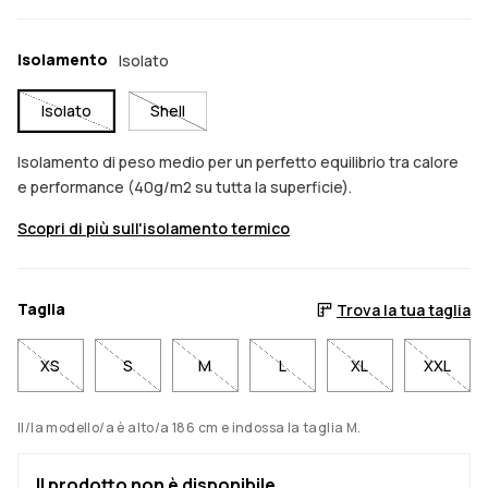
Isolamento
Isolato
Isolato
Shell
Isolamento di peso medio per un perfetto equilibrio tra calore
e performance (40g/m2 su tutta la superficie).
Scopri di più sull'isolamento termico
Taglia
Trova la tua taglia
XS
S
M
L
XL
XXL
Il/la modello/a è alto/a 186 cm e indossa la taglia M.
Il prodotto non è disponibile