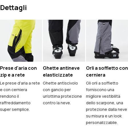
Dettagli
Prese d'aria con
Ghette antineve
Orli a soffietto con
zip e a rete
elasticizzate
cerniera
Le prese d'aria a rete
Ghette antiscivolo
Gli orli a soffietto
e con cerniera
con gancio per
forniscono una
rendono il
un'ottima protezione
migliore vestibilità
raffreddamento
contro la neve.
dello scarpone, una
super semplice.
protezione dalla neve
su misura e un look
personalizzabile.