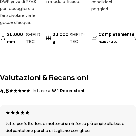
DWR privo di PFAS
in modo efficace.
condizioni
per raccogliere e
peggiori.
far scivolare via le
gocce d'acqua.
20.000
20.000
Completamente
SHIELD-
SHIELD-
mm
TEC
g
TEC
nastrate
Valutazioni & Recensioni
4.8
In base a
881 Recensioni
tutto perfetto forse metterei un rinforzo più ampio alla base
del pantalone perché si tagliano con gli sci