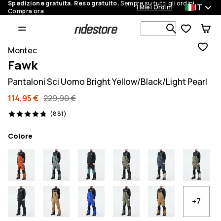
Spedizione gratuita. Reso gratuito.
Sempre su tutti gli ordini.
IT
I Miei Ordini
Compra ora
Cerca tra 1 
Montec
Fawk
Pantaloni Sci Uomo Bright Yellow/Black/Light Pearl
114,95 €
229,90 €
881 recensioni, 4.8/5
(881)
Colore
+7