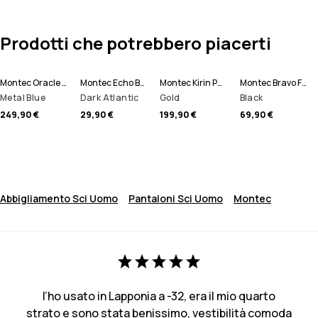
Prodotti che potrebbero piacerti
Montec Oracle Giacca Sci Uomo
Montec Echo Berretto
Montec Kirin Pantaloni Sci Uomo
Montec Bravo Felpa Pile Uomo
Metal Blue
Dark Atlantic
Gold
Black
249,90 €
29,90 €
199,90 €
69,90 €
Abbigliamento Sci Uomo
Pantaloni Sci Uomo
Montec
l’ho usato in Lapponia a -32, era il mio quarto
strato e sono stata benissimo, vestibilità comoda