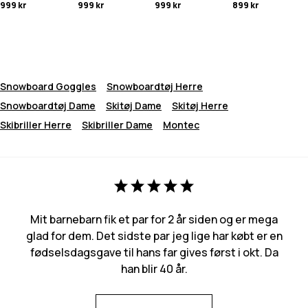
999 kr
999 kr
999 kr
899 kr
Snowboard Goggles
Snowboardtøj Herre
Snowboardtøj Dame
Skitøj Dame
Skitøj Herre
Skibriller Herre
Skibriller Dame
Montec
Mit barnebarn fik et par for 2 år siden og er mega
glad for dem. Det sidste par jeg lige har købt er en
fødselsdagsgave til hans far gives først i okt. Da
han blir 40 år.