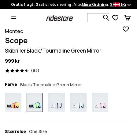
DK
Gratis fragt. Gratis returnering.
Altid på alle ordrer.
Mine Ordrer
Shop nu
Søg i 1 000+
Montec
Scope
Skibriller Black/Tourmaline Green Mirror
999 kr
85 anmeldelser, 4.4/5
(85)
Farve
Black/Tourmaline Green Mirror
Størrelse
One Size