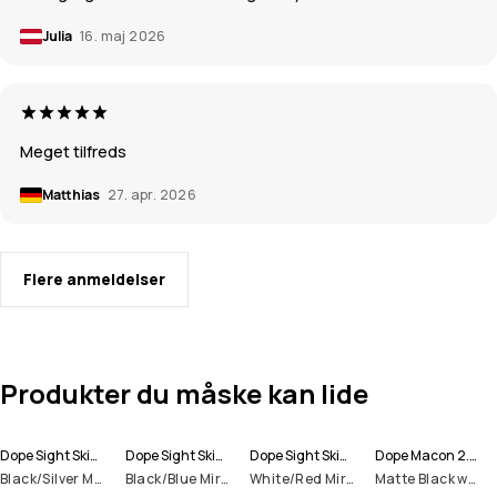
Julia
16. maj 2026
Meget tilfreds
Matthias
27. apr. 2026
Flere anmeldelser
Produkter du måske kan lide
Dope Sight Skibriller
Dope Sight Skibriller
Dope Sight Skibriller
Dope Macon 2.0 Skihjelm
Black/Silver Mirror
Black/Blue Mirror
White/Red Mirror
Matte Black w/ Black