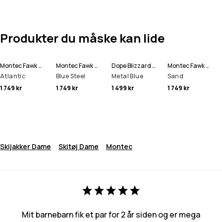
Produkter du måske kan lide
Montec Fawk W Skijakke Dame
Montec Fawk W Skijakke Dame
Dope Blizzard W Full Zip Snowboardjakke Dame
Montec Fawk W Skijakke Dame
Atlantic
Blue Steel
Metal Blue
Sand
1 749 kr
1 749 kr
1 499 kr
1 749 kr
Skijakker Dame
Skitøj Dame
Montec
Mit barnebarn fik et par for 2 år siden og er mega