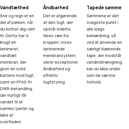
Vandtæthed
Åndbarhed
Tapede sømme
Sne og regn er en
Det er afgørende,
Sømmene er det
del af pakken, når
at den fugt, der
svageste punkt i
du boltrer dig i det
opstår indefra,
alle slags
fri. Derfor har vi
føres væk fra
beklædning, så
brugt en
kroppen. Vores
ved at anvende en
lamineret,
laminerede
særligt klæbende
vandtæt
membransystem
tape, der modstår
membran, der
sikrer exceptionel
vandindtrængning,
giver en solid
åndbarhed og
kan du løbe under
barriere mod fugt,
effektiv
selv de værste
samt en PFAS-fri
fugtstyring.
forhold.
DWR-behandling,
der hurtigt får
vandet til at
samles i perler og
løbe af
overfladen.