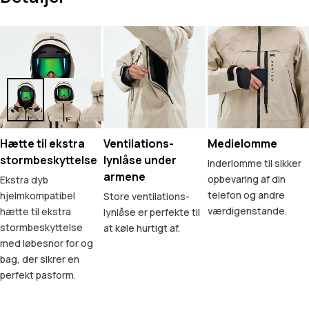
Hætte til ekstra
Ventilations-
Medielomme
stormbeskyttelse
lynlåse under
Inderlomme til sikker
armene
opbevaring af din
Ekstra dyb
telefon og andre
hjelmkompatibel
Store ventilations-
værdigenstande.
hætte til ekstra
lynlåse er perfekte til
stormbeskyttelse
at køle hurtigt af.
med løbesnor for og
bag, der sikrer en
perfekt pasform.