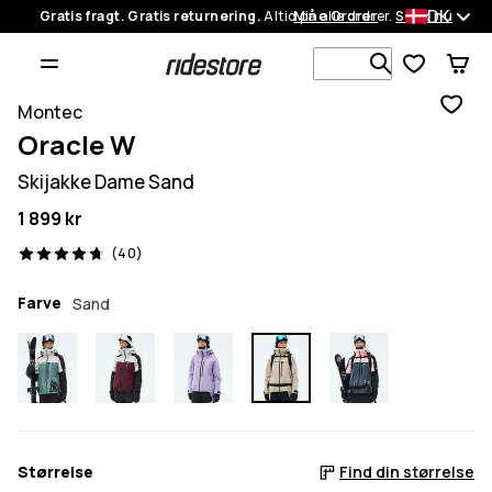
DK
Gratis fragt. Gratis returnering.
Altid på alle ordrer.
Mine Ordrer
Shop nu
Søg i 1 000+
Montec
Oracle W
Skijakke Dame Sand
1 899 kr
40 anmeldelser, 4.7/5
(40)
Farve
Sand
Størrelse
Find din størrelse