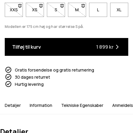
XXS
- Størrelse XXS er ikke tilgængelig. Klik for at blive underrette
XS
- Størrelse XS er ikke tilgængelig. Klik for at blive
S
- Størrelse S er ikke tilgængelig. Klik fo
M
- Størrelse M er ikke tilgænge
L
XL
Modellen er 175 cm høj og har størrelse S på.
Tilføj til kurv
1 899 kr
Gratis forsendelse og gratis returnering
30 dages returret
Hurtig levering
Detaljer
Information
Tekniske Egenskaber
Anmeldels
Detaljer