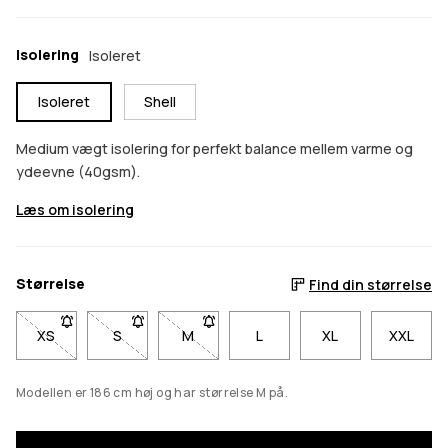
Isolering
Isoleret
Isoleret
Shell
Medium vægt isolering for perfekt balance mellem varme og
ydeevne (40gsm).
Læs om isolering
Størrelse
Find din størrelse
XS
- Størrelse XS er ikke tilgængelig. Klik for at blive underrettet
S
- Størrelse S er ikke tilgængelig. Klik for at blive u
M
- Størrelse M er ikke tilgængelig. Klik fo
L
XL
XXL
Modellen er 186 cm høj og har størrelse M på.