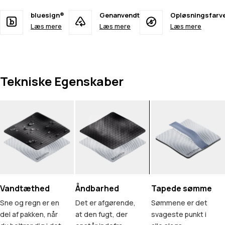
bluesign®
Genanvendt
Opløsningsfarv
Læs mere
Læs mere
Læs mere
Tekniske Egenskaber
Vandtæthed
Åndbarhed
Tapede sømme
Sne og regn er en
Det er afgørende,
Sømmene er det
del af pakken, når
at den fugt, der
svageste punkt i