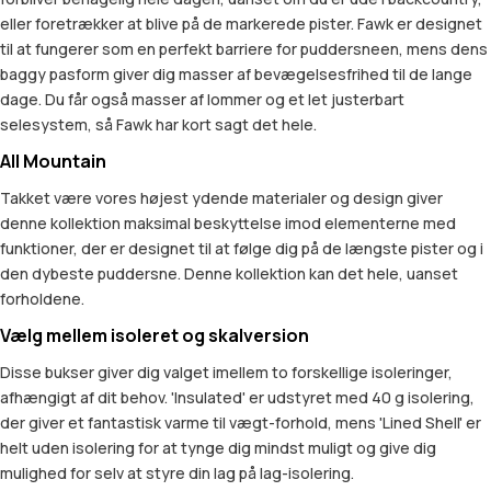
eller foretrækker at blive på de markerede pister. Fawk er designet
til at fungerer som en perfekt barriere for puddersneen, mens dens
baggy pasform giver dig masser af bevægelsesfrihed til de lange
dage. Du får også masser af lommer og et let justerbart
selesystem, så Fawk har kort sagt det hele.
All Mountain
Takket være vores højest ydende materialer og design giver
denne kollektion maksimal beskyttelse imod elementerne med
funktioner, der er designet til at følge dig på de længste pister og i
den dybeste puddersne. Denne kollektion kan det hele, uanset
forholdene.
Vælg mellem isoleret og skalversion
Disse bukser giver dig valget imellem to forskellige isoleringer,
afhængigt af dit behov. 'Insulated' er udstyret med 40 g isolering,
der giver et fantastisk varme til vægt-forhold, mens 'Lined Shell' er
helt uden isolering for at tynge dig mindst muligt og give dig
mulighed for selv at styre din lag på lag-isolering.