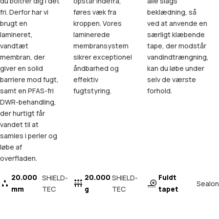
du boltrer dig i det
opstår indefra,
alle slags
fri. Derfor har vi
føres væk fra
beklædning, så
brugt en
kroppen. Vores
ved at anvende en
lamineret,
laminerede
særligt klæbende
vandtæt
membransystem
tape, der modstår
membran, der
sikrer exceptionel
vandindtrængning,
giver en solid
åndbarhed og
kan du løbe under
barriere mod fugt,
effektiv
selv de værste
samt en PFAS-fri
fugtstyring.
forhold.
DWR-behandling,
der hurtigt får
vandet til at
samles i perler og
løbe af
overfladen.
20.000
20.000
Fuldt
SHIELD-
SHIELD-
Sealon
mm
TEC
g
TEC
tapet