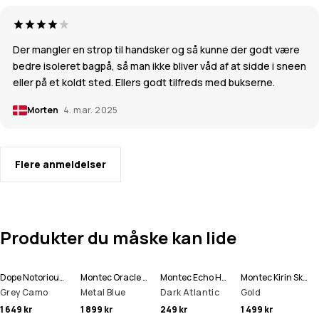
Der mangler en strop til handsker og så kunne der godt være
bedre isoleret bagpå, så man ikke bliver våd af at sidde i sneen
eller på et koldt sted. Ellers godt tilfreds med bukserne.
Morten
4. mar. 2025
Flere anmeldelser
Produkter du måske kan lide
Dope Notorious B.I.B Snowboard Bukser Herre
Montec Oracle Skijakke Herre
Montec Echo Hue
Montec Kirin Skibukser Herre
Grey Camo
Metal Blue
Dark Atlantic
Gold
1 649 kr
1 899 kr
249 kr
1 499 kr