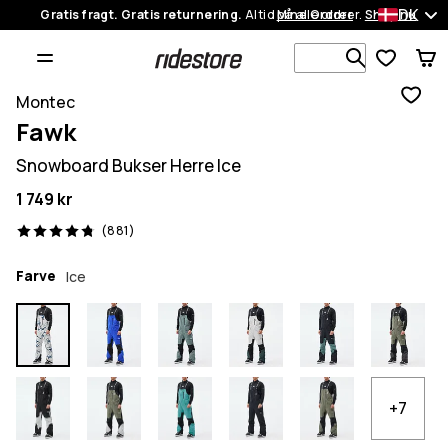
DK
Gratis fragt. Gratis returnering.
Altid på alle ordrer.
Mine Ordrer
Shop nu
Søg i 1 00
Montec
Fawk
Snowboard Bukser Herre Ice
1 749 kr
881 anmeldelser, 4.8/5
(881)
Farve
Ice
+7