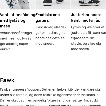
Ventilationsåbninger
Elastiske sne-
Justerbar nedre
med lynlås og
gaiters
kant med lynlås
mesh
Skridsikker, elastisk
Lynlås og kile giver et
gaiter med krog, for
justerbart fit, som kan
Ventilationsåbninger
bedre beskyttelse
tilpasses til din
med mesh og lynlås
mod sneen.
støvle, og sikre dig
gør afkøling super
mod sneen.
enkelt.
Fawk
Fawk er toppen af poppen. Det er en lækker bib, der kan klare sig
under alle forhold, og dens tekniske egenskaber er fantastiske.
Den er skabt som en pålidelig følgesvend, der sørger for, at du
forbliver behagelig hele dagen, uanset om du er ude i backcountry,