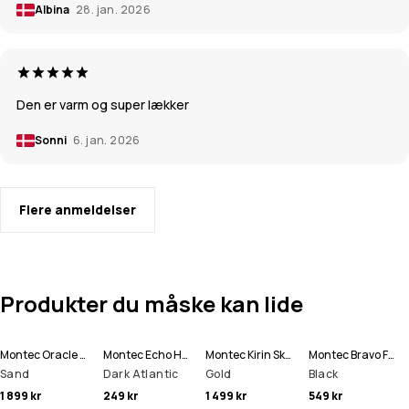
Albina
28. jan. 2026
Den er varm og super lækker
Sonni
6. jan. 2026
Flere anmeldelser
Produkter du måske kan lide
Montec Oracle Skijakke Herre
Montec Echo Hue
Montec Kirin Skibukser Herre
Montec Bravo Fleecetrøje Herre
Sand
Dark Atlantic
Gold
Black
1 899 kr
249 kr
1 499 kr
549 kr