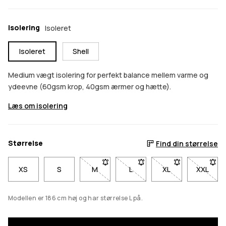
Isolering
Isoleret
Isoleret
Shell
Medium vægt isolering for perfekt balance mellem varme og
ydeevne (60gsm krop, 40gsm ærmer og hætte).
Læs om isolering
Størrelse
Find din størrelse
XS
S
M
- Størrelse M er ikke tilgængelig. Klik fo
L
- Størrelse L er ikke tilgængel
XL
- Størrelse XL er i
XXL
- Størr
Modellen er 186 cm høj og har størrelse L på.