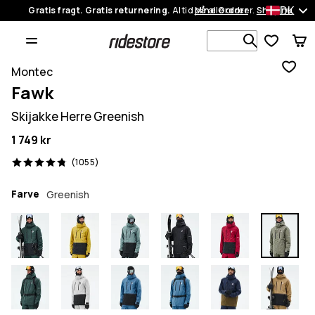
DK
Gratis fragt. Gratis returnering.
Altid på alle ordrer.
Mine Ordrer
Shop nu
Søg i 1 00
Montec
Fawk
Skijakke Herre Greenish
1 749 kr
1055 anmeldelser, 4.8/5
(1055)
Farve
Greenish