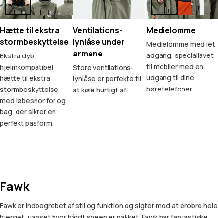
Hætte til ekstra
Ventilations-
Medielomme
stormbeskyttelse
lynlåse under
Medielomme med let
armene
adgang, speciallavet
Ekstra dyb
til mobiler med en
hjelmkompatibel
Store ventilations-
udgang til dine
hætte til ekstra
lynlåse er perfekte til
høretelefoner.
stormbeskyttelse
at køle hurtigt af.
med løbesnor for og
bag, der sikrer en
perfekt pasform.
Fawk
Fawk er indbegrebet af stil og funktion og sigter mod at erobre hele
bjerget, uanset hvor hårdt sneen er pakket. Fawk har fantastiske