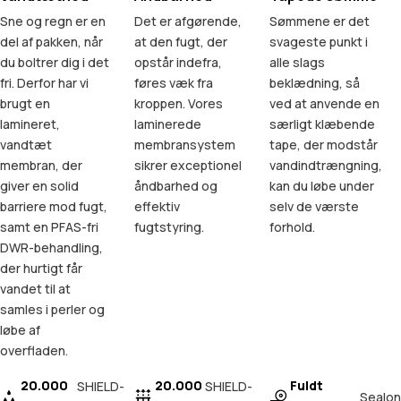
Sne og regn er en
Det er afgørende,
Sømmene er det
del af pakken, når
at den fugt, der
svageste punkt i
du boltrer dig i det
opstår indefra,
alle slags
fri. Derfor har vi
føres væk fra
beklædning, så
brugt en
kroppen. Vores
ved at anvende en
lamineret,
laminerede
særligt klæbende
vandtæt
membransystem
tape, der modstår
membran, der
sikrer exceptionel
vandindtrængning,
giver en solid
åndbarhed og
kan du løbe under
barriere mod fugt,
effektiv
selv de værste
samt en PFAS-fri
fugtstyring.
forhold.
DWR-behandling,
der hurtigt får
vandet til at
samles i perler og
løbe af
overfladen.
20.000
20.000
Fuldt
SHIELD-
SHIELD-
Sealon