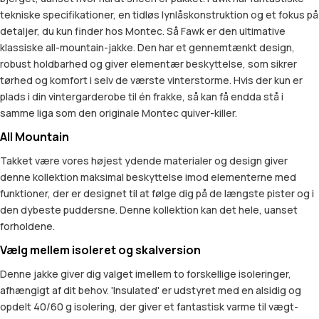
tekniske specifikationer, en tidløs lynlåskonstruktion og et fokus på
detaljer, du kun finder hos Montec. Så Fawk er den ultimative
klassiske all-mountain-jakke. Den har et gennemtænkt design,
robust holdbarhed og giver elementær beskyttelse, som sikrer
tørhed og komfort i selv de værste vinterstorme. Hvis der kun er
plads i din vintergarderobe til én frakke, så kan få endda stå i
samme liga som den originale Montec quiver-killer.
All Mountain
Takket være vores højest ydende materialer og design giver
denne kollektion maksimal beskyttelse imod elementerne med
funktioner, der er designet til at følge dig på de længste pister og i
den dybeste puddersne. Denne kollektion kan det hele, uanset
forholdene.
Vælg mellem isoleret og skalversion
Denne jakke giver dig valget imellem to forskellige isoleringer,
afhængigt af dit behov. 'Insulated' er udstyret med en alsidig og
opdelt 40/60 g isolering, der giver et fantastisk varme til vægt-