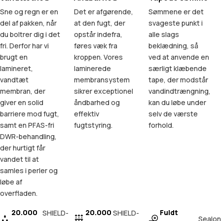
Sne og regn er en
Det er afgørende,
Sømmene er det
del af pakken, når
at den fugt, der
svageste punkt i
du boltrer dig i det
opstår indefra,
alle slags
fri. Derfor har vi
føres væk fra
beklædning, så
brugt en
kroppen. Vores
ved at anvende en
lamineret,
laminerede
særligt klæbende
vandtæt
membransystem
tape, der modstår
membran, der
sikrer exceptionel
vandindtrængning,
giver en solid
åndbarhed og
kan du løbe under
barriere mod fugt,
effektiv
selv de værste
samt en PFAS-fri
fugtstyring.
forhold.
DWR-behandling,
der hurtigt får
vandet til at
samles i perler og
løbe af
overfladen.
20.000
20.000
Fuldt
SHIELD-
SHIELD-
Sealon