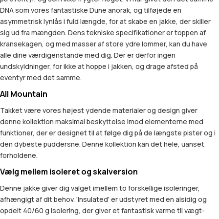
DNA som vores fantastiske Dune anorak, og tilføjede en
asymmetrisk lynlås i fuld længde, for at skabe en jakke, der skiller
sig ud fra mængden. Dens tekniske specifikationer er toppen af
kransekagen, og med masser af store ydre lommer, kan du have
alle dine værdigenstande med dig. Der er derfor ingen
undskyldninger, for ikke at hoppe i jakken, og drage afsted på
eventyr med det samme.
All Mountain
Takket være vores højest ydende materialer og design giver
denne kollektion maksimal beskyttelse imod elementerne med
funktioner, der er designet til at følge dig på de længste pister og i
den dybeste puddersne. Denne kollektion kan det hele, uanset
forholdene.
Vælg mellem isoleret og skalversion
Denne jakke giver dig valget imellem to forskellige isoleringer,
afhængigt af dit behov. 'Insulated' er udstyret med en alsidig og
opdelt 40/60 g isolering, der giver et fantastisk varme til vægt-