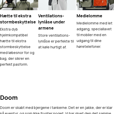
Hætte til ekstra
Ventilations-
Medielomme
stormbeskyttelse
lynlåse under
Medielomme med let
armene
adgang, speciallavet
Ekstra dyb
til mobiler med en
hjelmkompatibel
Store ventilations-
udgang til dine
hætte til ekstra
lynlåse er perfekte til
høretelefoner.
stormbeskyttelse
at køle hurtigt af.
med løbesnor for og
bag, der sikrer en
perfekt pasform.
Doom
Doom er skabt med bjergene i tankerne. Det er en jakke, der er klar
på eventyr, og som ikke frygter noget. Vi har givet den det samme