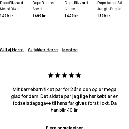
Dope Blizzard Full Zip Skijakke Men
Dope Blizzard Full Zip Skijakke Men
Dope Blizzard Skijakke Men
Dope Adept Skijakke Men
Metal Blue
Sand
Noice
Jungle Purple
1 499 kr
1 499 kr
1 449 kr
1 599 kr
Skitøj Herre
Skijakker Herre
Montec
Mit barnebarn fik et par for 2 år siden og er mega
glad for dem. Det sidste par jeg lige har købt er en
fødselsdagsgave til hans far gives først i okt. Da
han blir 40 år.
Flere anmeldelser