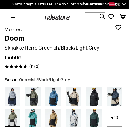
DK
Gratis fragt. Gratis returnering.
Altid på alle ordrer.
Mine Ordrer
Shop nu
Søg i 1 00
Montec
Doom
Skijakke Herre Greenish/Black/Light Grey
1 899 kr
1172 anmeldelser, 4.8/5
(1172)
Farve
Greenish/Black/Light Grey
+10