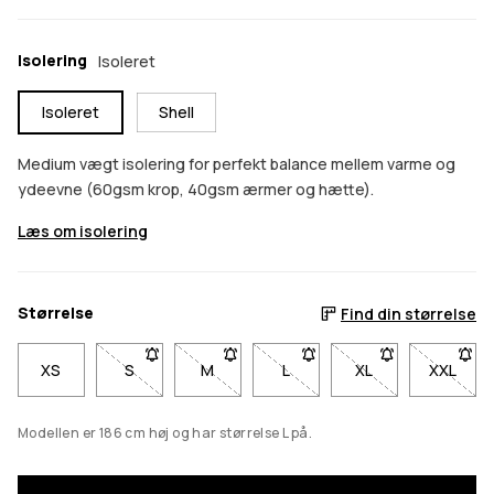
Isolering
Isoleret
Isoleret
Shell
Medium vægt isolering for perfekt balance mellem varme og
ydeevne (60gsm krop, 40gsm ærmer og hætte).
Læs om isolering
Størrelse
Find din størrelse
XS
S
- Størrelse S er ikke tilgængelig. Klik for at blive u
M
- Størrelse M er ikke tilgængelig. Klik fo
L
- Størrelse L er ikke tilgængel
XL
- Størrelse XL er i
XXL
- Størr
Modellen er 186 cm høj og har størrelse L på.