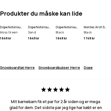
Produkter du måske kan lide
Dope Notorious B.I.B Snowboard Bukser Herre
Dope Notorious B.I.B Snowboard Bukser Herre
Dope Notorious B.I.B Snowboard Bukser Herre
Montec Arch Snowboard Bukser Herre
Moss Green
Sand
Black
Black
1 649 kr
1 649 kr
1 649 kr
1 749 kr
Snowboardtøj Herre
Snowboardbukser Herre
Dope
Mit barnebarn fik et par for 2 år siden og er mega
glad for dem. Det sidste par jeg lige har købt er en