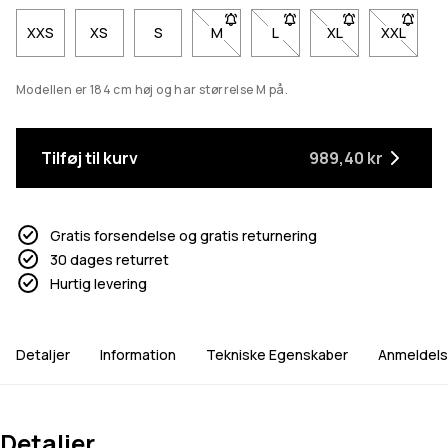
XXS
XS
S
M
- Størrelse M er ikke tilgængelig. Kl
L
- Størrelse L er ikke tilgæn
XL
- Størrelse XL er 
XXL
- Større
Modellen er 184 cm høj og har størrelse M på.
Tilføj til kurv
989,40 kr
Gratis forsendelse og gratis returnering
30 dages returret
Hurtig levering
Detaljer
Information
Tekniske Egenskaber
Anmeldels
Detaljer