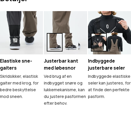
Elastiske sne-
Justerbar kant
Indbyggede
gaiters
med løbesnor
justerbare seler
Skridsikker, elastisk
Ved brug af en
Indbyggede elastiske
gaiter med krog, for
indbygget snøre og
seler kan justeres, for
bedre beskyttelse
lukkemekanisme, kan
at finde den perfekte
mod sneen.
du justere pasformen
pasform.
efter behov.