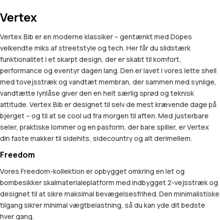
Vertex
Vertex Bib er en moderne klassiker – gentænkt med Dopes
velkendte miks af streetstyle og tech. Her får du slidstærk
funktionalitet i et skarpt design, der er skabt til komfort,
performance og eventyr dagen lang. Den er lavet i vores lette shell
med tovejsstræk og vandtæt membran, der sammen med synlige,
vandtætte lynlåse giver den en helt særlig sprød og teknisk
attitude. Vertex Bib er designet til selv de mest krævende dage på
bjerget – og til at se cool ud fra morgen til aften. Med justerbare
seler, praktiske lommer og en pasform, der bare spiller, er Vertex
din faste makker til sidehits, sidecountry og alt derimellem.
Freedom
Vores Freedom-kollektion er opbygget omkring en let og
bombesikker skalmaterialeplatform med indbygget 2-vejsstræk og
designet til at sikre maksimal bevægelsesfrihed. Den minimalistiske
tilgang sikrer minimal vægtbelastning, så du kan yde dit bedste
hver gang.