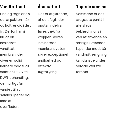
Vandtæthed
Åndbarhed
Tapede sømme
Sne og regn er en
Det er afgørende,
Sømmene er det
del af pakken, når
at den fugt, der
svageste punkt i
du boltrer dig i det
opstår indefra,
alle slags
fri. Derfor har vi
føres væk fra
beklædning, så
brugt en
kroppen. Vores
ved at anvende en
lamineret,
laminerede
særligt klæbende
vandtæt
membransystem
tape, der modstår
membran, der
sikrer exceptionel
vandindtrængning,
giver en solid
åndbarhed og
kan du løbe under
barriere mod fugt,
effektiv
selv de værste
samt en PFAS-fri
fugtstyring.
forhold.
DWR-behandling,
der hurtigt får
vandet til at
samles i perler og
løbe af
overfladen.