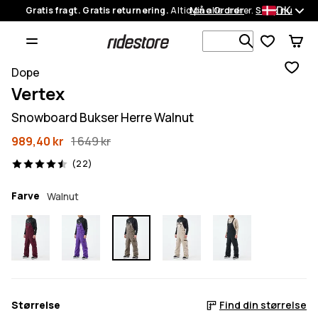
DK
Gratis fragt. Gratis returnering.
Altid på alle ordrer.
Mine Ordrer
Shop nu
Søg i 1 000+
Dope
Vertex
Snowboard Bukser Herre Walnut
989,40 kr
1 649 kr
22 anmeldelser, 4.5/5
(22)
Farve
Walnut
Størrelse
Find din størrelse